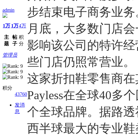
步结束电子商务业务
admin
月底，大多数门店会
1万
1万
4万
主
帖
积
影响该公司的特许经
题
子
分
管理员
些门店仍照常营业。
这家折扣鞋零售商在
积分
Payless在全球40
43760
发消
个全球品牌。据路透
息
西半球最大的专业鞋