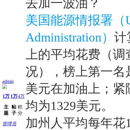
去加一波油？
美国能源情报署（US En
Administration）
计
上的平均花费（调查
况），榜上第一名是 M
admin
美元在加油上；紧随其
1万
1万
4万
均为1329美元。
主
帖
积
题
子
分
加州人平均每年花1
管理员