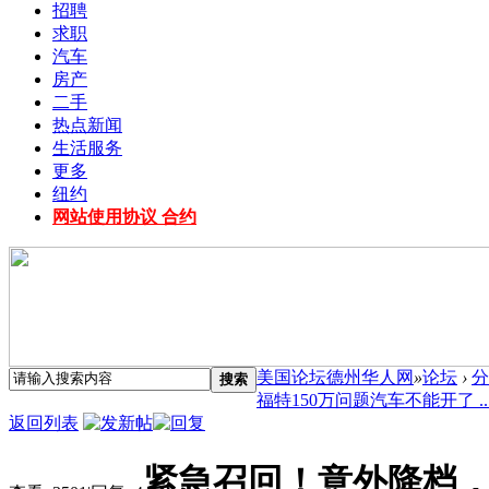
招聘
求职
汽车
房产
二手
热点新闻
生活服务
更多
纽约
网站使用协议 合约
美国论坛德州华人网
»
论坛
›
分
搜索
福特150万问题汽车不能开了 ..
返回列表
紧急召回！意外降档，