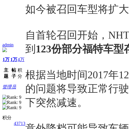
如今被召回车型将扩大至
自首轮召回开始，NH
admin
到
123份部分福特车
1万
1万
4万
主
帖
积
根据当地时间2017年
题
子
分
的问题将导致正常行驶
管理员
下突然减速。
积分
43713
意外降档可能导致车辆