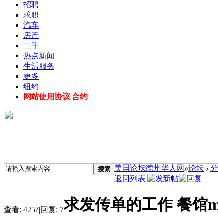
招聘
求职
汽车
房产
二手
热点新闻
生活服务
更多
纽约
网站使用协议 合约
美国论坛德州华人网
»
论坛
›
分
搜索
返回列表
求发传单的工作 餐馆m
查看:
4257
|
回复:
7