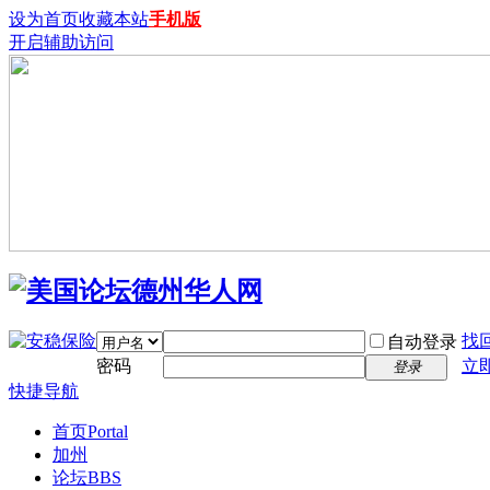
设为首页
收藏本站
手机版
开启辅助访问
找
自动登录
密码
立
登录
快捷导航
首页
Portal
加州
论坛
BBS