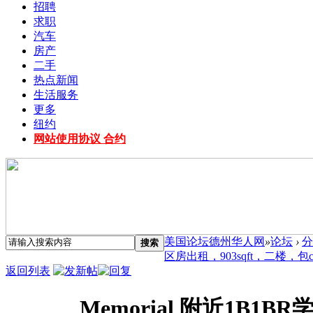
招聘
求职
汽车
房产
二手
热点新闻
生活服务
更多
纽约
网站使用协议 合约
美国论坛德州华人网
»
论坛
›
分
搜索
区房出租，903sqft，二楼，包cabl
返回列表
Memorial 附近1B1B