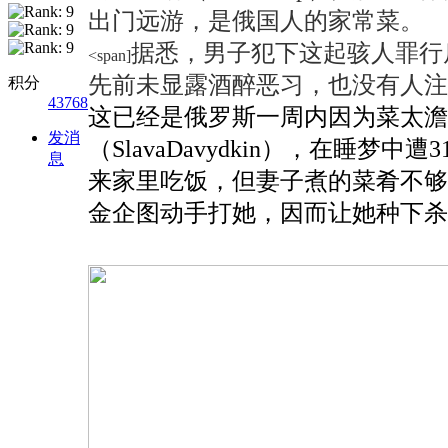
出门远游，是俄国人的家常菜。
据悉，男子犯下这起骇人罪行
<span]
先前未显露酒醉恶习，也没有人注
积分
43768
这已经是俄罗斯一周内因为菜太澹而
发消
（SlavaDavydkin），在睡
息
来家里吃饭，但妻子煮的菜肴不够
金企图动手打她，因而让她种下杀