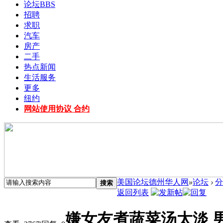
论坛
BBS
招聘
求职
汽车
房产
二手
热点新闻
生活服务
更多
纽约
网站使用协议 合约
美国论坛德州华人网
»
论坛
›
分
搜索
返回列表
嫌女友煮蔬菜汤太淡 男