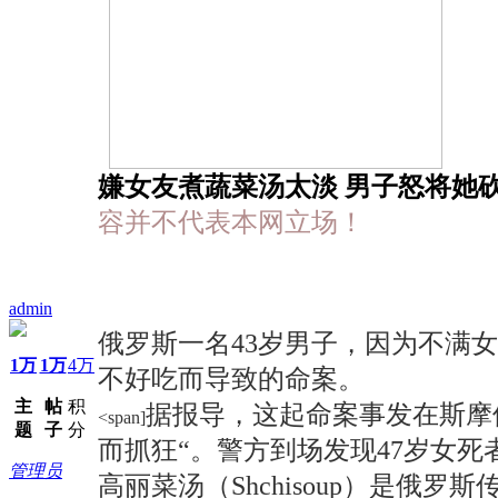
嫌女友煮蔬菜汤太淡 男子怒将她砍
容并不代表本网立场！
admin
俄罗斯一名43岁男子，因为不满
1万
1万
4万
不好吃而导致的命案。
主
帖
积
据报导，这起命案事发在斯摩伦
<span]
题
子
分
而抓狂“。警方到场发现47岁女
管理员
高丽菜汤（Shchisoup）是