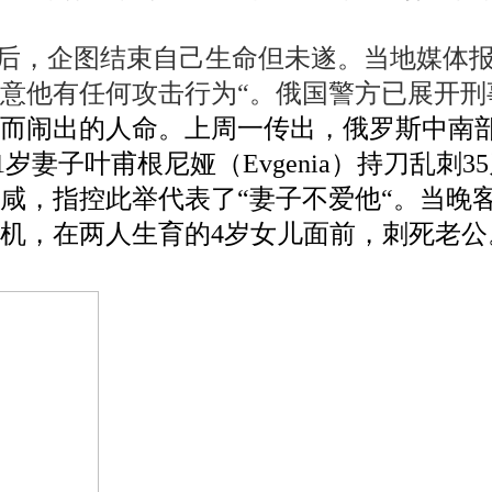
后，企图结束自己生命但未遂。当地媒体报
意他有任何攻击行为“。俄国警方已展开刑
闹出的人命。上周一传出，俄罗斯中南部奔萨
梦中遭31岁妻子叶甫根尼娅（Evgenia）持
咸，指控此举代表了“妻子不爱他“。当晚
机，在两人生育的4岁女儿面前，刺死老公