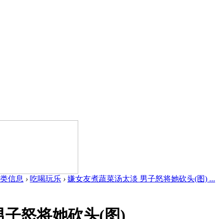
类信息
›
吃喝玩乐
›
嫌女友煮蔬菜汤太淡 男子怒将她砍头(图) ...
子怒将她砍头(图)