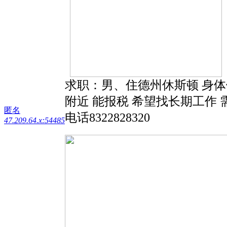
求职：男、住德州休斯顿 身体
附近 能报税 希望找长期工作
匿名
电话8322828320
47.209.64.x:54485