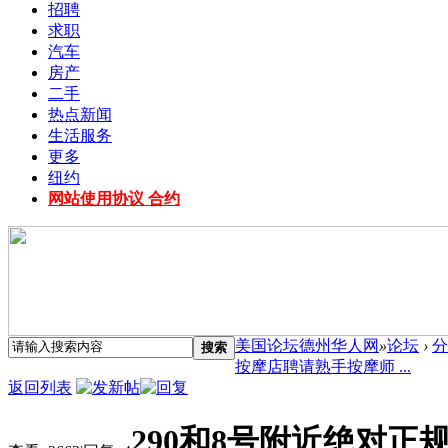
招聘
求职
汽车
房产
二手
热点新闻
生活服务
更多
纽约
网站使用协议 合约
美国论坛德州华人网
»
论坛
›
分
搜索
按摩店聘请熟手按摩师 ...
返回列表
290和8号附近绝对