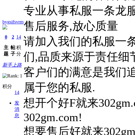
专业从事私服一条龙服
bygsifsvrm
售后服务,放心质量
0
2
14
请加入我们的私服一条
主
帖
积
们,品质来源于责任细
题
子
分
新手上路
客户们的满意是我们追
属于您的私服.
积分
14
想开个好F就来302gm
发
消
302gm.com!
息
想要售后好就来302gm