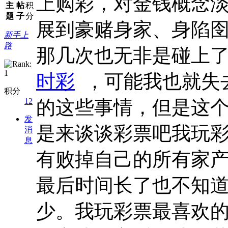
上购彩，对金钱概念
主
帖
积
题
子
分
展到豪赌身家、身陷
新手上
路
那几次也无非是碰上
时彩
，可能我也就失
积分
12
的这些事情，但是这
发
是来谈谈彩票吧我玩
消
息
有败掉自己的所有家
最后时间长了也不知
少。我玩彩票最喜欢