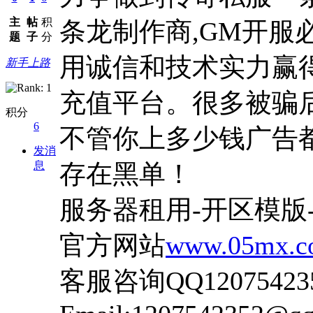
主
帖
积
条龙制作商,GM开服
题
子
分
用诚信和技术实力赢得
新手上路
充值平台。很多被骗
积分
6
不管你上多少钱广告
发消
息
存在黑单！
服务器租用-开区模版
官方网站
www.05mx.c
客服咨询QQ1207542