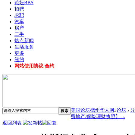
论坛
BBS
招聘
求职
汽车
房产
二手
热点新闻
生活服务
更多
纽约
网站使用协议 合约
美国论坛德州华人网
»
论坛
›
分
搜索
费地产/保险理财执照】 ...
返回列表