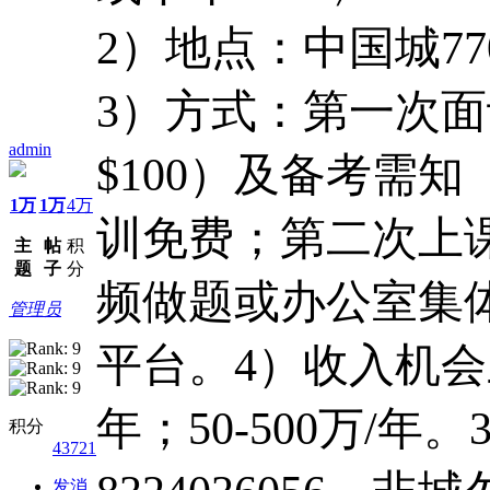
2）地点：中国城77
3）方式：第一次
admin
$100）及备考需知
1万
1万
4万
训免费；第二次上
主
帖
积
题
子
分
频做题或办公室集
管理员
平台。4）收入机会三阶
年；50-500万/年
积分
43721
发消