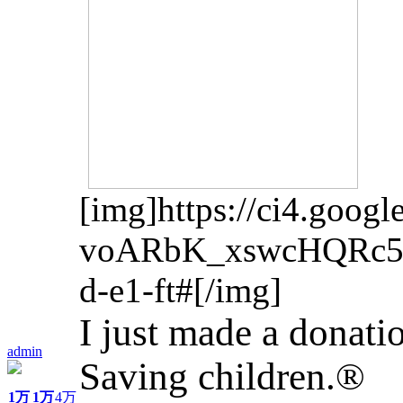
[img]https://ci4.goo
voARbK_xswcHQRc5
d-e1-ft#
[/img]
I just made a donati
admin
Saving children.®
1万
1万
4万