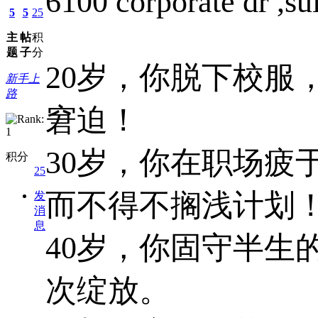
6100 corporate dr ,s
5
5
25
主
帖
积
题
子
分
20
岁，你脱下校服
新手上
路
窘迫！
30
岁，你在职场疲
积分
25
而不得不搁浅计划
发
消
息
40
岁，你固守半生
次绽放。