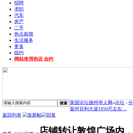
招聘
求职
汽车
房产
二手
热点新闻
生活服务
更多
纽约
网站使用协议 合约
美国论坛德州华人网
»
论坛
›
分
搜索
面对百利大道1050尺左右 ...
返回列表
店铺转让敦煌广场内，