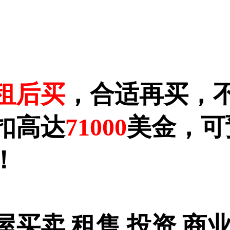
租后买
，合适再买，
扣高达
71000
美金，可
！
买卖 租售 投资 商