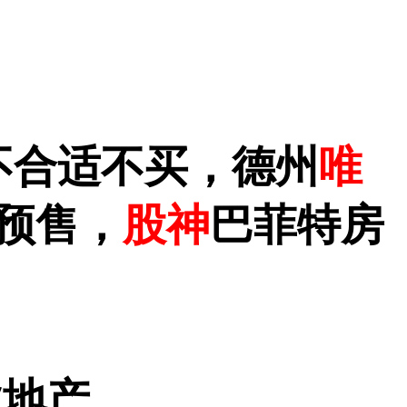
不合适不买，德州
唯
预售，
股神
巴菲特房
业地产