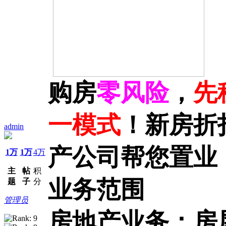
购房
零风险
，
先
一模式
！新房折
admin
产公司帮您置业
1万
1万
4万
主
帖
积
业务范围
题
子
分
管理员
房地产业务：房屋