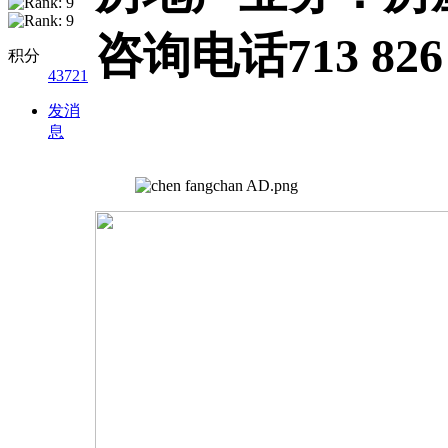
咨询电话713 826 
积分
43721
发消
息