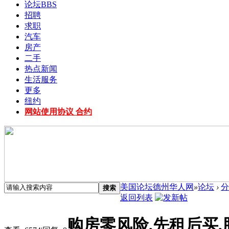
论坛
BBS
招聘
求职
汽车
房产
二手
热点新闻
生活服务
更多
纽约
网站使用协议 合约
美国论坛德州华人网
»
论坛
›
分
搜索
返回列表
购房零风险,先租后买