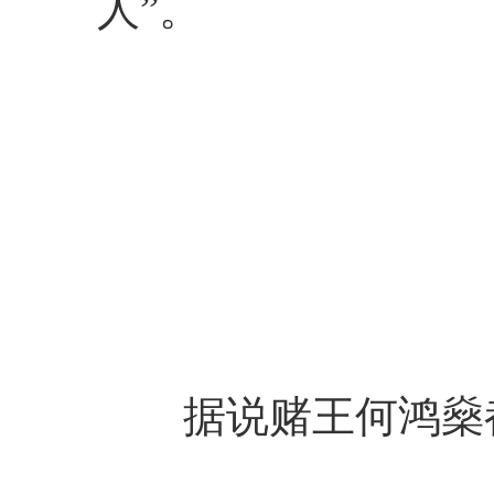
人”。
据说赌王何鸿燊都