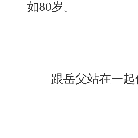
如80岁。
跟岳父站在一起像