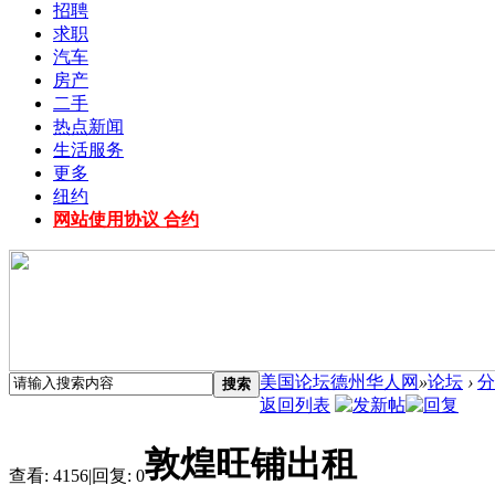
招聘
求职
汽车
房产
二手
热点新闻
生活服务
更多
纽约
网站使用协议 合约
美国论坛德州华人网
»
论坛
›
分
搜索
返回列表
敦煌旺铺出租
查看:
4156
|
回复:
0