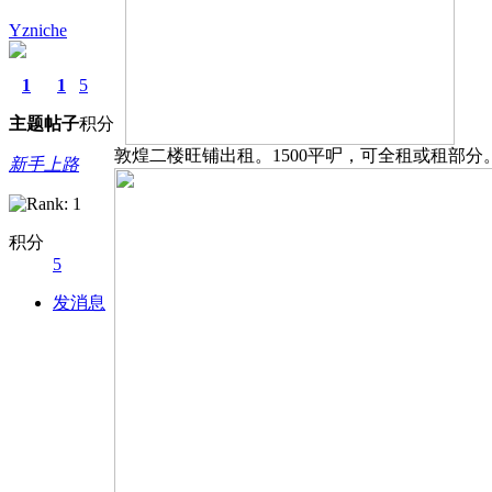
Yzniche
1
1
5
主题
帖子
积分
敦煌二楼旺铺出租。1500平㕧，可全租或租部分。有意
新手上路
积分
5
发消息