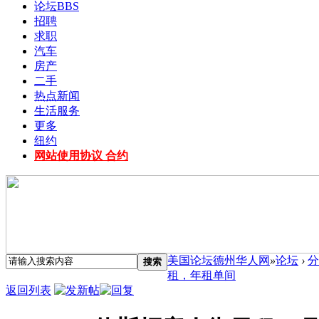
论坛
BBS
招聘
求职
汽车
房产
二手
热点新闻
生活服务
更多
纽约
网站使用协议 合约
美国论坛德州华人网
»
论坛
›
分
搜索
租，年租单间
返回列表