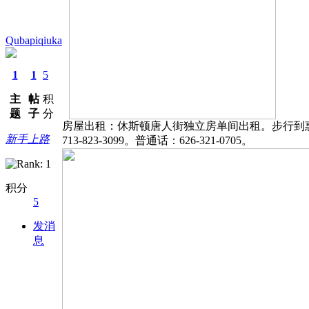
Qubapiqiuka
1
1
5
主
帖
积
题
子
分
房屋出租：休斯顿唐人街独立房单间出租。步行到
新手上路
713-823-3099。普通话：626-321-0705。
积分
5
发消
息