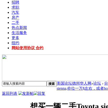
招聘
求职
汽车
房产
二手
热点新闻
生活服务
更多
纽约
网站使用协议 合约
美国论坛德州华人网
»
论坛
›
分
搜索
sienna,价位一万$左右，或者honda
返回列表
想买一辆二手Toyota s