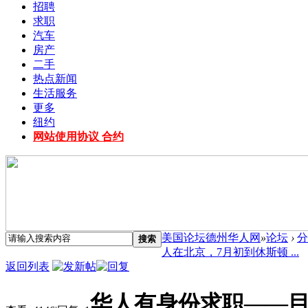
招聘
求职
汽车
房产
二手
热点新闻
生活服务
更多
纽约
网站使用协议 合约
美国论坛德州华人网
»
论坛
›
分
搜索
人在北京，7月初到休斯顿 ...
返回列表
华人有身份求职——目