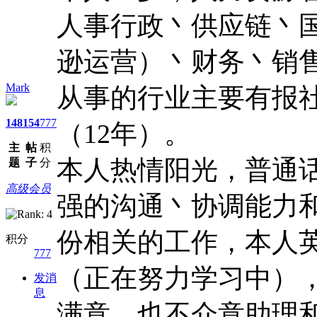
人事行政丶供应链丶
逊运营）丶财务丶销
Mark
从事的行业主要有报
148
154
777
（12年）。
主
帖
积
本人热情阳光，普通
题
子
分
高级会员
强的沟通丶协调能力
份相关的工作，本人
积分
777
（正在努力学习中）
发消
息
满意，也不介意助理