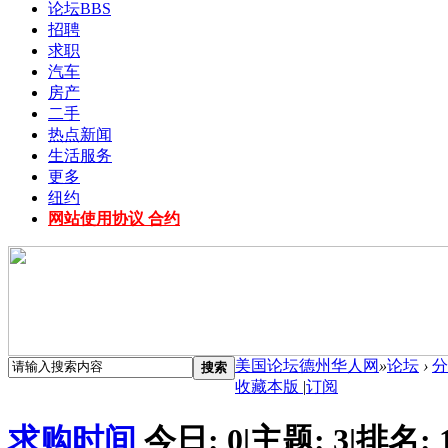
论坛
BBS
招聘
求职
汽车
房产
二手
热点新闻
生活服务
更多
纽约
网站使用协议 合约
美国论坛德州华人网
»
论坛
›
分
搜索
收藏本版
|
订阅
求购时间
今日:
0
|
主题:
3
|
排名: