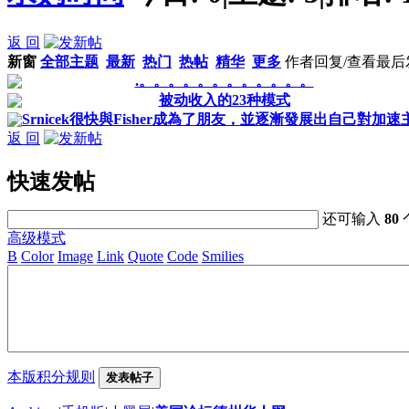
返 回
新窗
全部主题
最新
热门
热帖
精华
更多
作者
回复/查看
最后
.。。。。。。。。。。。。
被动收入的23种模式
Srnicek很快與Fisher成為了朋友，並逐漸發展出自己對加速主.
返 回
快速发帖
还可输入
80
高级模式
B
Color
Image
Link
Quote
Code
Smilies
本版积分规则
发表帖子