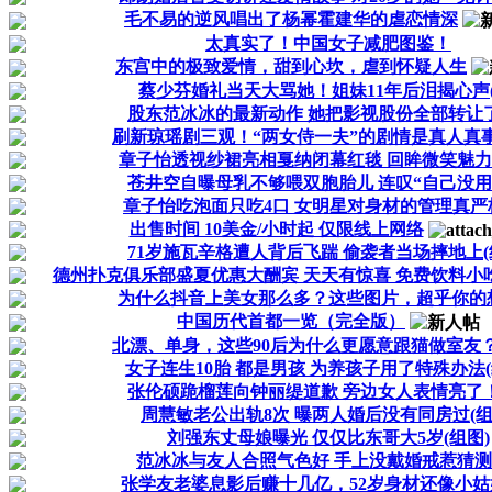
毛不易的逆风唱出了杨幂霍建华的虐恋情深
太真实了！中国女子减肥图鉴！
东宫中的极致爱情，甜到心坎，虐到怀疑人生
蔡少芬婚礼当天大骂她！姐妹11年后泪揭心声(
股东范冰冰的最新动作 她把影视股份全部转让了
刷新琼瑶剧三观！“两女侍一夫”的剧情是真人真事
章子怡透视纱裙亮相戛纳闭幕红毯 回眸微笑魅力足
苍井空自曝母乳不够喂双胞胎儿 连叹“自己没用”
章子怡吃泡面只吃4口 女明星对身材的管理真严格
出售时间 10美金/小时起 仅限线上网络
71岁施瓦辛格遭人背后飞踹 偷袭者当场摔地上(
德州扑克俱乐部盛夏优惠大酬宾 天天有惊喜 免费饮料小
为什么抖音上美女那么多？这些图片，超乎你的
中国历代首都一览（完全版）
北漂、单身，这些90后为什么更愿意跟猫做室友？
女子连生10胎 都是男孩 为养孩子用了特殊办法(
张伦硕跪榴莲向钟丽缇道歉 旁边女人表情亮了！
周慧敏老公出轨8次 曝两人婚后没有同房过(组
刘强东丈母娘曝光 仅仅比东哥大5岁(组图)
范冰冰与友人合照气色好 手上没戴婚戒惹猜测(
张学友老婆息影后赚十几亿，52岁身材还像小姑娘