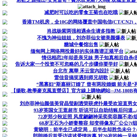
彩虹之旅推出-安克雷奇 - 費尔班克斯7天6晚 双城全景遊 坦
减肥时可以吃的零食王菊也在吃哦
香港TM机房，全10G的网络覆盖中国电信(CT/CN2)，
肖战杨紫两强相遇余生请多指教
不愧为神仙姐姐，刘亦菲仙女裙美颜爆表
糖城中餐馆出售
缅甸网上网络网投最好的实体靠谱正规平台
情侣相恋2年却是亲兄妹 男子知真相后自杀(图
告诉大家一个投资不可忽略的几个步骤你要学好
台北市 萬華 禾云室內設計
雷佳音搞笑遇到师兄胡歌
“黑寡妇”斯嘉丽订婚了 曾有两段婚姻 前夫是“
【揚歌-教學麥克風直營店】官方線上購物網站─JM-180
刘亦菲神仙颜值美背晶莹剔透荣获虎扑最受欢迎直男
93岁英国女王逛超市 听说可以自助结账后问道...
72岁郑少秋近照 风度翩翩神采奕奕容颜不老(组
68岁王石为小娇妻整容 却变得像东厂公公?(组
黄晓明：前半生已成定局，后半生却胜负未分？(
郎朗婚后首受访讲述爱情故事 对20岁的她一见钟情