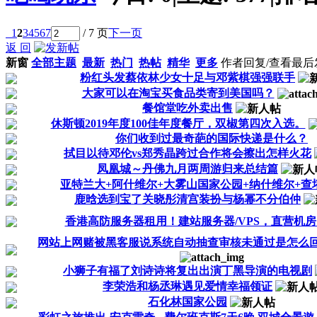
1
2
3
4
5
6
7
/ 7 页
下一页
返 回
新窗
全部主题
最新
热门
热帖
精华
更多
作者
回复/查看
最后
粉红头发蔡依林少女十足与邓紫棋强强联手
大家可以在淘宝买食品类寄到美国吗？
餐馆堂吃外卖出售
休斯顿2019年度100佳年度餐厅，双椒第四次入选。
你们收到过最奇葩的国际快递是什么？
拭目以待邓伦vs郑秀晶跨过合作将会擦出怎样火花
凤凰城～丹佛九月两周游归来总结篇
亚特兰大+阿什维尔+大雾山国家公园+纳什维尔+查塔努加
鹿晗选到宝了关晓彤清宫装扮与杨幂不分伯仲
香港高防服务器租用！建站服务器/VPS，直营机房，
网站上网赌被黑客服说系统自动抽查审核未通过是怎么回
小狮子有福了刘诗诗将复出出演丁黑导演的电视剧
李荣浩和杨丞琳遇见爱情幸福领证
石化林国家公园