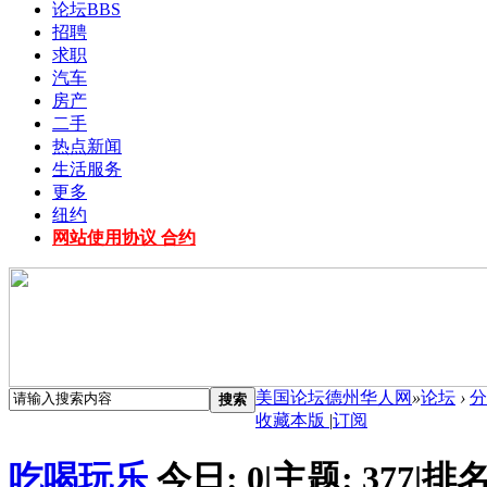
论坛
BBS
招聘
求职
汽车
房产
二手
热点新闻
生活服务
更多
纽约
网站使用协议 合约
美国论坛德州华人网
»
论坛
›
分
搜索
收藏本版
|
订阅
吃喝玩乐
今日:
0
|
主题:
377
|
排名