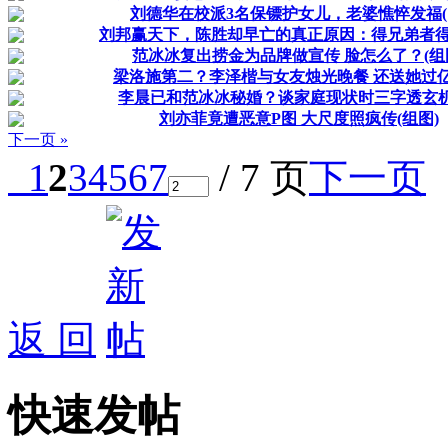
刘德华在校派3名保镖护女儿，老婆憔悴发福(
刘邦赢天下，陈胜却早亡的真正原因：得兄弟者
范冰冰复出捞金为品牌做宣传 脸怎么了？(组
梁洛施第二？李泽楷与女友烛光晚餐 还送她过
李晨已和范冰冰秘婚？谈家庭现状时三字透玄机
刘亦菲竟遭恶意P图 大尺度照疯传(组图)
下一页 »
1
2
3
4
5
6
7
/ 7 页
下一页
返 回
快速发帖