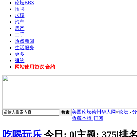
论坛
BBS
招聘
求职
汽车
房产
二手
热点新闻
生活服务
更多
纽约
网站使用协议 合约
美国论坛德州华人网
»
论坛
›
分
搜索
收藏本版
|
订阅
吃喝玩乐
今日:
0
|
主题:
375
|
排名