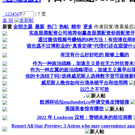
1
2
3
4
5
6
7
/ 7 页
返 回
新窗
全部主题
最新
热门
热帖
精华
更多
作者
回复/查看
最后
实盘股票配资公司推荐创赢盘股票配资炒股配资开
通过微信视频号赚钱的8种方法！有些潜在商
谁也逃不过博彩业的“真香定律”代理们还在观望什
有没有什么好好吃的 能够上瘾的
作为一种政治战略，加速主义是在无力对抗资本主义
作为一种左翼的政治战略理论，加速主义最早出现在19
你的卡冻结了吗?选择威尼斯人选择数字货币迎接新
威尼斯人教你如何分清杀猪平台和信用网
以己之不可胜
.
欧洲杯论坛ouzhoubei.co申请交换友情链接
美国美食馆有哪些
2022 年 Leadscon 议程：营销未来的前沿洞察
Report All-Star Preview: 3 Astros who may convenience again