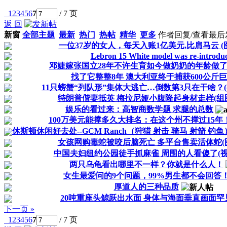
1
2
3
4
5
6
7
/ 7 页
返 回
新窗
全部主题
最新
热门
热帖
精华
更多
作者
回复/查看
最后
一位37岁的女人，每天入账1亿美元,比肩马云 (
Lebron 15 White model was re-introdu
邓婕嫁张国立28年不许生育如今做奶奶的年龄做
找了它整整8年 澳大利亚终于捕获600公斤巨
11只螃蟹“列队形”集体大逃亡…倒数第3只在干啥？(
特朗普偕妻抵英 梅拉尼娅小腹隆起身材走样(组
娱乐的看过来：高智商数学题 求腿的总数
100万美元能撑多久大排名：在这个州不撑过15年！
休斯顿休闲好去处--GCM Ranch（狩猎 射击 骑马 射箭 钓鱼
女孩网购毒蛇被咬后脑死亡 多平台售卖活体蛇(
中国夫妇纽约公园徒手抓麻雀 周围的人看傻了(视
两只乌龟看出哪里不一样？你就是什么人！
女生最爱问的9个问题，99%男生都不会回答
厚道人的三种品质
20吨重座头鲸跃出水面 身体与海面垂直画面罕
下一页 »
1
2
3
4
5
6
7
/ 7 页