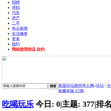
招聘
求职
汽车
房产
二手
热点新闻
生活服务
更多
纽约
网站使用协议 合约
美国论坛德州华人网
»
论坛
›
分
搜索
收藏本版
|
订阅
吃喝玩乐
今日:
0
|
主题:
377
|
排名