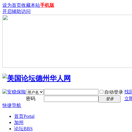
设为首页
收藏本站
手机版
开启辅助访问
找
自动登录
密码
立
登录
快捷导航
首页
Portal
加州
论坛
BBS