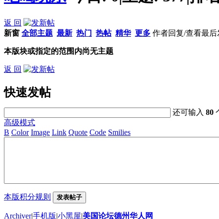
返 回
新窗
全部主题
最新
热门
热帖
精华
更多
作者
回复/查看
最后
本版块或指定的范围内尚无主题
返 回
快速发帖
还可输入
80
高级模式
B
Color
Image
Link
Quote
Code
Smilies
本版积分规则
发表帖子
Archiver
|
手机版
|
小黑屋
|
美国论坛德州华人网