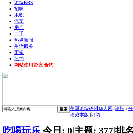
论坛
BBS
招聘
求职
汽车
房产
二手
热点新闻
生活服务
更多
纽约
网站使用协议 合约
美国论坛德州华人网
»
论坛
›
分
搜索
收藏本版
|
订阅
吃喝玩乐
今日:
0
|
主题:
377
|
排名