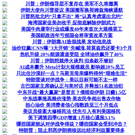
川普：伊朗领导层不复存在 美军不久将撤离
伊朗大使向川普提议 美国撤军换荷姆兹海峡通航
川普怒批北约“只拿不出” 将“认真考虑退出北约”
海湾国家促美勿收手 应彻底解除伊朗武力
美国牛肉屠宰行业或爆发40年来首次大规模罢工
美国邮政连年亏损国会将审查改革方案
川普：伊朗靠AI造假战果 发动信息战
油价狂飙!CNN曝"3大开销"先喊涨,荷莫兹恐还要卡3个月
危机升级 20%能源通道受阻 全球油价飙升了40%
川普：伊朗想就停火谈判 但条款不够好
AI成本攀升 Meta计划大规模裁员 影响超20%员工
只比住沙漠好一点？马斯克母亲爆料得州“艰难生活”
特朗普谈对伊战争：美以目标可能不太一样
古巴国家主席确认正与美对话 并释放51名政治犯
中东开战“最大赢家”是普京？俄暗助伊朗 日赚1.5亿
中东战事推高粮价涨势 美农民争相出售农作物
担心油价 美消费者信心指数跌至三个月低点
美议员提案大修移民法 优先引入有利美国移民
美下调第四季GDP增速 1月核心通胀3.1%
哪些国家能从对伊战争得益？哪些国家会受到冲击？
特朗普：阻止邪恶伊朗拥核远比经济利益重要得多