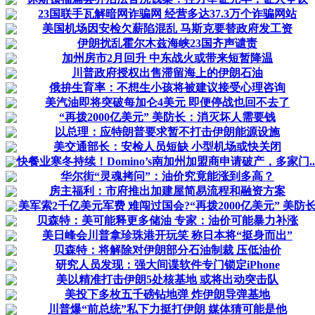
23国联手瓦解暗网诈骗网 经营多达37.3万个诈骗网站
美国机场因安检欠薪陷混乱 马斯克要替政府发工资
伊朗扰乱霍尔木兹海峡23国齐声谴责
加州房市2月回升 中东战火或带来短暂降温
川普政府授权出售滞留海上的伊朗石油
俄拚生育率：不想生小孩将被建议接受心理咨询
美汽油即将突破每加仑4美元 即便停战也回不去了
“再拨2000亿美元” 美防长：消灭坏人需要钱
以总理：应特朗普要求暂不打击伊朗能源设施
美交通部长：安检人员短缺 小型机场或快关闭
快餐业寒冬持续！Domino’s南加州加盟商申请破产，多家门..
华尔街“灵魂拷问”：油价究竟能涨到多高？
房主福利：市府推出加建屋简易流程和融资方案
美军索2千亿美元军费 难闯过国会?“再拨2000亿美元” 美防
贝森特：美可能释更多储油 专家：油价可能暴力补涨
美日峰会川普拿珍珠港开玩笑 称日本将“挺身而出”
贝森特：将解除对伊朗部分石油制裁 压低油价
研究人员发现：强大间谍软件专门锁定iPhone
美以精准打击伊朗5处核基地 或将出动突击队
美投下多枚五千磅钻地弹 炸伊朗导弹基地
川普爆“前总统”私下力挺打伊朗 媒体猜可能是他