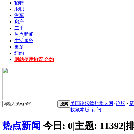
招聘
求职
汽车
房产
二手
热点新闻
生活服务
更多
纽约
网站使用协议 合约
美国论坛德州华人网
»
论坛
›
新
搜索
收藏本版
|
订阅
热点新闻
今日:
0
|
主题:
11392
|
排