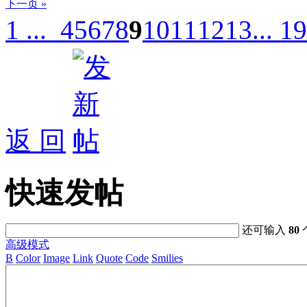
下一页 »
1 ...
4
5
6
7
8
9
10
11
12
13
... 1
返 回
快速发帖
还可输入
80
高级模式
B
Color
Image
Link
Quote
Code
Smilies