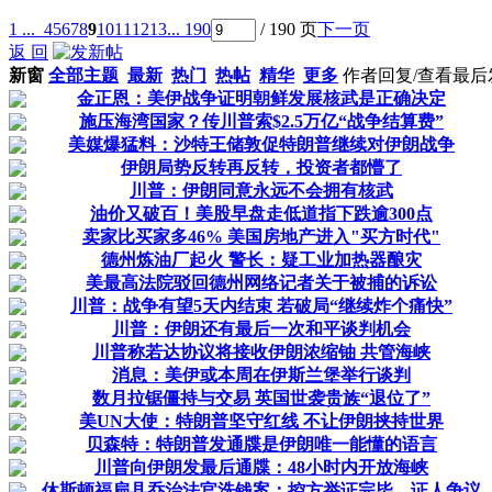
1 ...
4
5
6
7
8
9
10
11
12
13
... 190
/ 190 页
下一页
返 回
新窗
全部主题
最新
热门
热帖
精华
更多
作者
回复/查看
最后
金正恩：美伊战争证明朝鲜发展核武是正确决定
施压海湾国家？传川普索$2.5万亿“战争结算费”
美媒爆猛料：沙特王储敦促特朗普继续对伊朗战争
伊朗局势反转再反转，投资者都懵了
川普：伊朗同意永远不会拥有核武
油价又破百！美股早盘走低道指下跌逾300点
卖家比买家多46% 美国房地产进入"买方时代"
德州炼油厂起火 警长：疑工业加热器酿灾
美最高法院驳回德州网络记者关于被捕的诉讼
川普：战争有望5天内结束 若破局“继续炸个痛快”
川普：伊朗还有最后一次和平谈判机会
川普称若达协议将接收伊朗浓缩铀 共管海峡
消息：美伊或本周在伊斯兰堡举行谈判
数月拉锯僵持与交易 英国世袭贵族“退位了”
美UN大使：特朗普坚守红线 不让伊朗挟持世界
贝森特：特朗普发通牒是伊朗唯一能懂的语言
川普向伊朗发最后通牒：48小时内开放海峡
休斯顿福扁县乔治法官洗钱案：控方举证完毕，证人争议