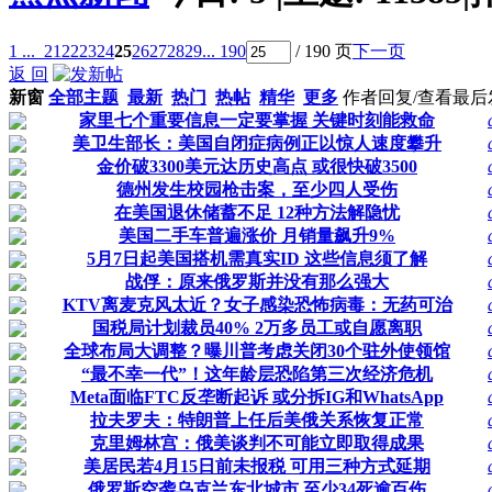
1 ...
21
22
23
24
25
26
27
28
29
... 190
/ 190 页
下一页
返 回
新窗
全部主题
最新
热门
热帖
精华
更多
作者
回复/查看
最后
家里七个重要信息一定要掌握 关键时刻能救命
美卫生部长：美国自闭症病例正以惊人速度攀升
金价破3300美元达历史高点 或很快破3500
德州发生校园枪击案，至少四人受伤
在美国退休储蓄不足 12种方法解隐忧
美国二手车普遍涨价 月销量飙升9%
5月7日起美国搭机需真实ID 这些信息须了解
战俘：原来俄罗斯并没有那么强大
KTV离麦克风太近？女子感染恐怖病毒：无药可治
国税局计划裁员40% 2万多员工或自愿离职
全球布局大调整？曝川普考虑关闭30个驻外使领馆
“最不幸一代”！这年龄层恐陷第三次经济危机
Meta面临FTC反垄断起诉 或分拆IG和WhatsApp
拉夫罗夫：特朗普上任后美俄关系恢复正常
克里姆林宫：俄美谈判不可能立即取得成果
美居民若4月15日前未报税 可用三种方式延期
俄罗斯空袭乌克兰东北城市 至少34死逾百伤