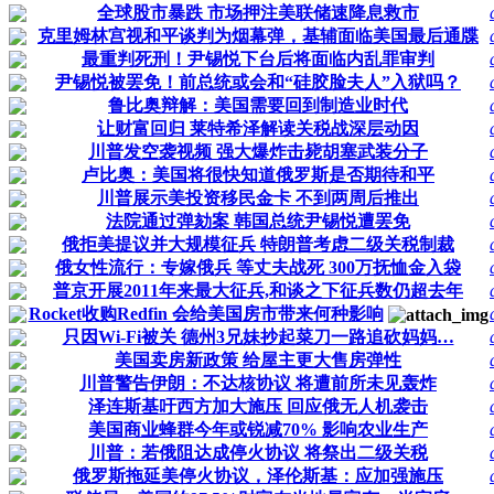
全球股市暴跌 市场押注美联储速降息救市
克里姆林宫视和平谈判为烟幕弹，基辅面临美国最后通牒
最重判死刑！尹锡悦下台后将面临内乱罪审判
尹锡悦被罢免！前总统或会和“硅胶脸夫人”入狱吗？
鲁比奥辩解：美国需要回到制造业时代
让财富回归 莱特希泽解读关税战深层动因
川普发空袭视频 强大爆炸击毙胡塞武装分子
卢比奥：美国将很快知道俄罗斯是否期待和平
川普展示美投资移民金卡 不到两周后推出
法院通过弹劾案 韩国总统尹锡悦遭罢免
俄拒美提议并大规模征兵 特朗普考虑二级关税制裁
俄女性流行：专嫁俄兵 等丈夫战死 300万抚恤金入袋
普京开展2011年来最大征兵,和谈之下征兵数仍超去年
Rocket收购Redfin 会给美国房市带来何种影响
只因Wi-Fi被关 德州3兄妹抄起菜刀一路追砍妈妈…
美国卖房新政策 给屋主更大售房弹性
川普警告伊朗：不达核协议 将遭前所未见轰炸
泽连斯基吁西方加大施压 回应俄无人机袭击
美国商业蜂群今年或锐减70% 影响农业生产
川普：若俄阻达成停火协议 将祭出二级关税
俄罗斯拖延美停火协议，泽伦斯基：应加强施压