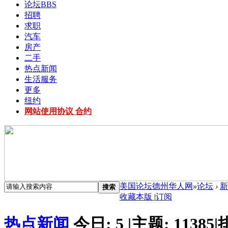
论坛
BBS
招聘
求职
汽车
房产
二手
热点新闻
生活服务
更多
纽约
网站使用协议 合约
美国论坛德州华人网
»
论坛
›
新
搜索
收藏本版
|
订阅
热点新闻
今日:
5
|
主题:
11385
|