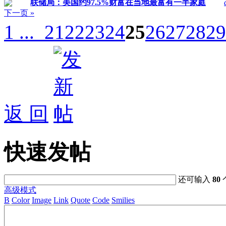
联储局：美国约97.5%财富在当地最富有一半家庭
下一页 »
1 ...
21
22
23
24
25
26
27
28
29
返 回
快速发帖
还可输入
80
高级模式
B
Color
Image
Link
Quote
Code
Smilies