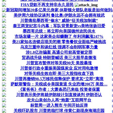
FHA贷款不再支持非永久居民
新冠期间增加20多亿美元身家,休斯顿火箭队老板是如何做到
美伊周六核协议谈判 鲁比奥:伊朗永远不会拥有核武
川普痛批墨西哥“偷水” 威胁“征关税加制裁”
泰王两宠妃宫斗内幕：军队背景新宠vs美艳张扬旧爱
墨西哥总统：将立即向美国德州农民供水
市场哀嚎一片 这家美企却赚翻了 年利润飙涨247%
美21家知名连锁店现关闭潮 零售餐饮业面临严峻挑战
乌克兰重申和谈红线 强调不会削弱军事力量
涉1.8亿诈骗案 高通公司前高管被定罪
贸易战升级 特朗普喊话 美三大股早盘微涨
川普宣布暂停对等关税90天 美股暴涨
川普签行政令重振美国煤炭业 应对用电激增
对等关税生效在即 美三大股指收盘下跌
川普再撤销98.5万移民假释保护 要求其“立即”离境
萨默斯警告：关税或令美国衰退 失业恐增200万 美股…
《富爸爸》作者：大萧条恐已来临 投资者保重
川普表示美伊将就伊朗核计划直接谈判 伊朗否认
农夫山泉创办人再“炮轰”互联网平台
标普周一进入熊市 午间开始反弹
关税吓趴股市 川普悠哉打球 传黄仁勋现身海湖庄园