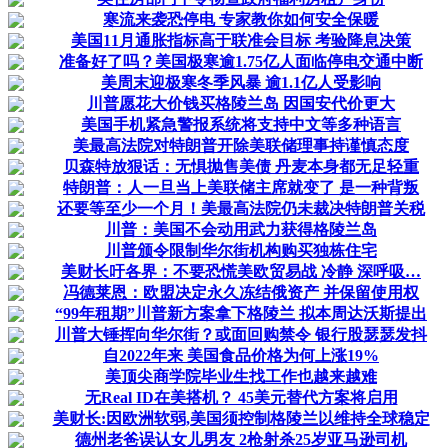
寒流来袭恐停电 专家教你如何安全保暖
美国11月通胀指标高于联准会目标 考验降息决策
准备好了吗？美国极寒逾1.75亿人面临停电交通中断
美周末迎极寒冬季风暴 逾1.1亿人受影响
川普愿花大价钱买格陵兰岛 因国安代价更大
美国手机紧急警报系统将支持中文等多种语言
美最高法院对特朗普开除美联储理事持谨慎态度
贝森特放狠话：无惧抛售美债 丹麦本身都无足轻重
特朗普：人一旦当上美联储主席就变了 是一种背叛
还要等至少一个月！美最高法院仍未裁决特朗普关税
川普：美国不会动用武力获得格陵兰岛
川普颁令限制华尔街机构购买独栋住宅
美财长吁各界：不要恐慌美欧贸易战 冷静 深呼吸…
冯德莱恩：欧盟决定永久冻结俄资产 并保留使用权
“99年租期”川普新方案拿下格陵兰 拟本周达沃斯提出
川普大锤挥向华尔街？或面回购禁令 银行股瑟瑟发抖
自2022年来 美国食品价格为何上涨19%
美顶尖商学院毕业生找工作也越来越难
无Real ID在美搭机？ 45美元替代方案将启用
美财长:因欧洲软弱,美国须控制格陵兰以维持全球稳定
德州老爸误认女儿男友 2枪射杀25岁亚马逊司机