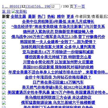
1 ...
8
9
10
11
12
13
14
15
16
... 190
/ 190 页
下一页
返 回
新窗
全部主题
最新
热门
热帖
精华
更多
作者
回复/查看
最后
全美中位房租降至4年最低 未来几月或增长
“信念经济学”将改变美联储 市场关注新掌门与川普关系
德州进入紧急状态 防御新世界螺旋蝇入侵
俄乌战争200万伤亡!俄军是乌克兰2.5倍,普丁付惨痛代价
韩国前第一夫人金建希“全毁了”...因为爱情？
加移民顾问造假案大清算 众多华人遭判离境
亚马逊裁员1.6万 不排除进一步缩编和减薪
哪些因素令美元持续下跌 特朗普怎么看
川普命令简化程序 以加速加州野火后重建
美国DHS拟设新规 限制移民对福利的依赖
年度全美最不适合单身人士的城市排名出炉，来看看你待...
金价十年涨四倍 为何钻石价格却暴跌？
日产将在美召回逾2.6万辆汽车
美天然气价格突破6美元 创2022年以来新高
美国遭遇历史性冬季风暴 逾70万户停电 美国遭遇历史性冬..
美乌俄结束阿联酋三方会谈 未达成协议
俄军猛轰能源设施 乌克兰基辅六千栋楼断暖
美住房部门下令彻查政府福利房租户身份