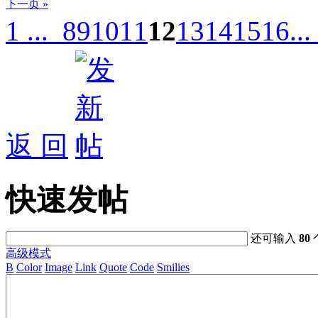
下一页 »
1 ...
8
9
10
11
12
13
14
15
16
..
返 回
快速发帖
还可输入
80
高级模式
B
Color
Image
Link
Quote
Code
Smilies