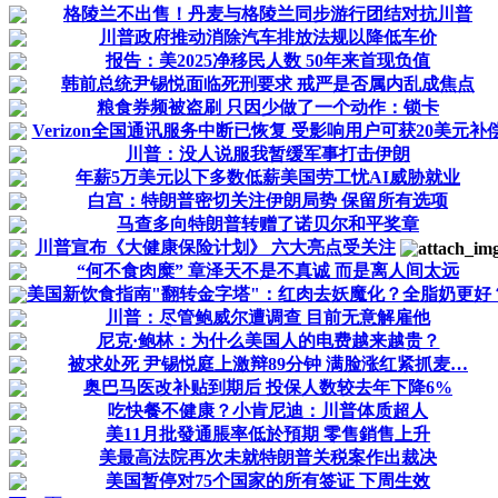
格陵兰不出售！丹麦与格陵兰同步游行团结对抗川普
川普政府推动消除汽车排放法规以降低车价
报告：美2025净移民人数 50年来首现负值
韩前总统尹锡悦面临死刑要求 戒严是否属内乱成焦点
粮食券频被盗刷 只因少做了一个动作：锁卡
Verizon全国通讯服务中断已恢复 受影响用户可获20美元补
川普：没人说服我暂缓军事打击伊朗
年薪5万美元以下多数低薪美国劳工忧AI威胁就业
白宫：特朗普密切关注伊朗局势 保留所有选项
马查多向特朗普转赠了诺贝尔和平奖章
川普宣布《大健康保险计划》 六大亮点受关注
“何不食肉糜” 章泽天不是不真诚 而是离人间太远
美国新饮食指南"翻转金字塔"：红肉去妖魔化？全脂奶更好
川普：尽管鲍威尔遭调查 目前无意解雇他
尼克·鲍林：为什么美国人的电费越来越贵？
被求处死 尹锡悦庭上激辩89分钟 满脸涨红紧抓麦…
奥巴马医改补贴到期后 投保人数较去年下降6%
吃快餐不健康？小肯尼迪：川普体质超人
美11月批發通脹率低於預期 零售銷售上升
美最高法院再次未就特朗普关税案作出裁决
美国暂停对75个国家的所有签证 下周生效