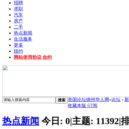
招聘
求职
汽车
房产
二手
热点新闻
生活服务
更多
纽约
网站使用协议 合约
美国论坛德州华人网
»
论坛
›
新
搜索
收藏本版
|
订阅
热点新闻
今日:
0
|
主题:
11392
|
排