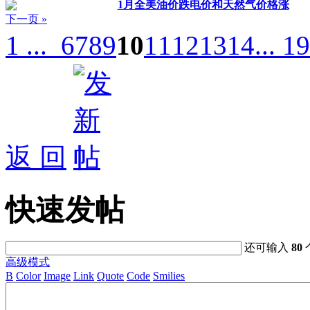
1月全美油价跌电价和天然气价格涨
下一页 »
1 ...
6
7
8
9
10
11
12
13
14
... 1
返 回
快速发帖
还可输入
80
高级模式
B
Color
Image
Link
Quote
Code
Smilies