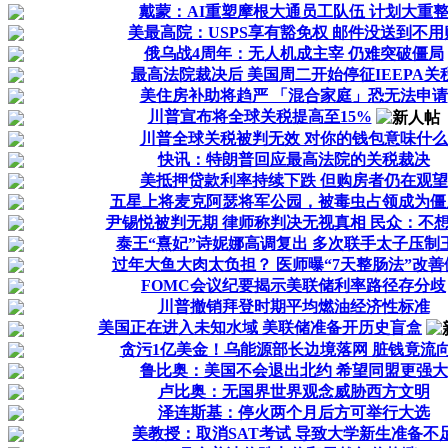
戴蒙：AI重塑摩根大通员工队伍 计划大重
美最高院：USPS享有豁免权 邮件没送到不用
俄乌战4周年：无人机成主宰 仍难突破僵局
最高法院裁决后 美国周二开始停征IEEPA关
美住房补助将趋严 「混合家庭」恐无法申请
川普宣布将全球关税提高至15%
川普全球关税被判无效 对你的钱包意味什么
快讯：特朗普回应最高法院的关税裁决
美抵押贷款利率持续下跌 但购房者仍在观望
五星上将麦克阿瑟将军公园，被毒虫占领成为僵
尹锡悦被判无期 律师称判决无视真相 民众：不
泰王“熹妃”诗妮娜高调复出 多次联手太子压制
过年大鱼大肉太负担？ 医师曝“7天整肠法”改善
FOMC会议纪要揭示美联储利率路径存分歧
川普撤销拜登时期平均燃油经济性标准
美国正在进入未知水域 美联储准备开历史盲盒
贪污1亿美金！乌能源部长边境落网 脏钱竟流
鲁比奥：美国不会退出北约 希望同盟更强大
卢比奥：无国界世界观念威胁西方文明
泽连斯基：停火两个月后方可举行大选
美教授：取消SAT考试 导致大学新生准备不