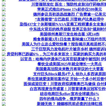
川普颈部发红 医生：预防性皮肤治疗药物所
苹果正式推出iPhone 17e起价仅599美元
德州参议员初选选战激烈 广告费逾一亿美元
“友善接管”古巴政权 川普称卢比奥处理中
染指437女？休斯顿前NASA亚裔工程师遭多女友集
中东战火背后的秩序崩裂 世界正告别“规则时
美国得州奥斯汀发生枪击案 3死14伤
粮食券新规3月1日生效 影响逾12万纽约市民
美国人为什么这么爱吃快餐？报告揭示真相居然不
三千巨型风力发电机叶片被弃乡村 德州提诉
房贷利率已跌破6%，为三年多来首次！买家的购买力真的有.
以官员：哈梅内伊遗体已在其官邸废墟中被找到 伊朗继
餐饮业成美国2025年就业增长一大亮点
美国最高法院未来数月将审议的七大要案
支付巨头Block裁员4千人 创办人多西谈原因
希拉里就爱泼斯坦案作证 开始一个多小时后曾
医保或迎巨变！川普政府拟调整奥巴马健保 自付
白宫再现麦当劳盛宴！川普宴请奥运冠军引炸
硅谷电商巨头eBay宣布全球裁员6%
四年的俄乌战争，俄罗斯赢了什么？
新婚无效？ 婚姻移民前必查的法律红线