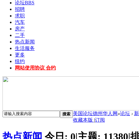
论坛
BBS
招聘
求职
汽车
房产
二手
热点新闻
生活服务
更多
纽约
网站使用协议 合约
美国论坛德州华人网
»
论坛
›
新
搜索
收藏本版
|
订阅
热点新闻
今日:
0
|
主题:
11380
|
排