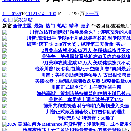
1 ...
6
7
8
9
10
11
12
13
14
... 190
/ 190 页
下一页
返 回
新窗
全部主题
最新
热门
热帖
精华
更多
作者
回复/查看
最后
川普放话打到伊朗"领导层全灭"：连喊投降的人
川普:若没出手 伊朗8个月前就拥有核武,对伊朗开
顾客“落下”$1280万大奖，经理第二天偷偷“买走”，巨
2月美非农就业减9.2万人 美联储或按兵不动
美海关：关税退款系统将在45天内准备就绪
2月美非农就业减9.2万人 美联储或按兵不动
暗杀川普2次 伊朗首脑死于空袭 川普“笑到最后
川普：美将协助伊朗选领导人 古巴很快垮台
美股收盘：重现抛售潮收盘尽墨 道琼暴跌近80
川普正式提名沃什出任美联储主席
海格塞斯：策划暗杀特朗普的伊朗主谋已被击
美财长：本周或上调全球关税至15%
德州共和党初选 科宁和帕克斯顿进入决选
川普正式致函国会说明打击伊朗的理由
伊朗想对话 特朗普：太晚了
2026 美国如何办 Refinance 房贷科普：降低利息、成本费用分.
惊喜变惊吓！女子首次报税竟获近90万美元退税