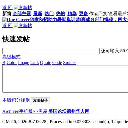
返 回
新窗
全部主题
最新
热门
热帖
精华
更多
作者
回复/查看
最后
One Career独家秋招助力暑期集训营|高盛各部门揭秘，四大全.
返 回
快速发帖
还可输入
80
高级模式
B
Color
Image
Link
Quote
Code
Smilies
本版积分规则
发表帖子
Archiver
|
手机版
|
小黑屋
|
美国论坛德州华人网
GMT-6, 2026-8-7 06:28
, Processed in 0.023308 second(s), 12 querie