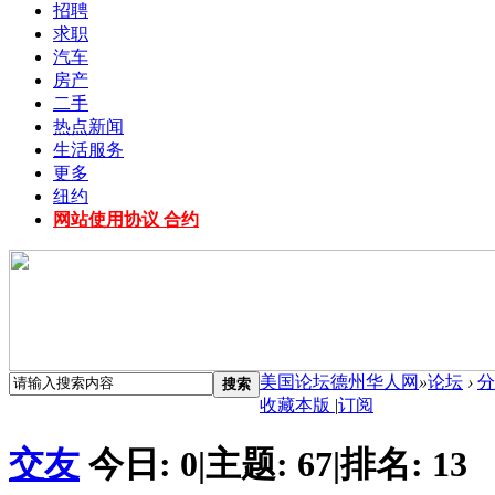
招聘
求职
汽车
房产
二手
热点新闻
生活服务
更多
纽约
网站使用协议 合约
美国论坛德州华人网
»
论坛
›
分
搜索
收藏本版
|
订阅
交友
今日:
0
|
主题:
67
|
排名:
13