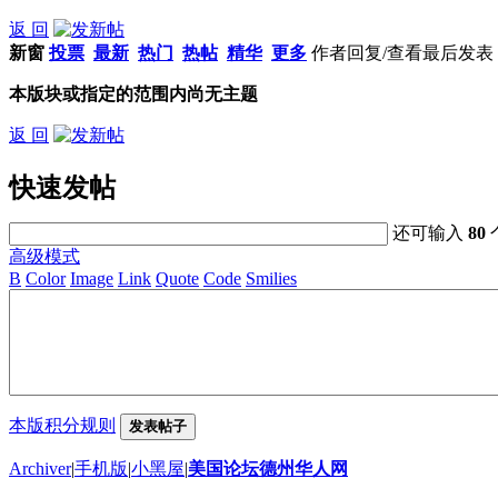
返 回
新窗
投票
最新
热门
热帖
精华
更多
作者
回复/查看
最后发表
本版块或指定的范围内尚无主题
返 回
快速发帖
还可输入
80
高级模式
B
Color
Image
Link
Quote
Code
Smilies
本版积分规则
发表帖子
Archiver
|
手机版
|
小黑屋
|
美国论坛德州华人网