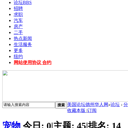
论坛
BBS
招聘
求职
汽车
房产
二手
热点新闻
生活服务
更多
纽约
网站使用协议 合约
美国论坛德州华人网
»
论坛
›
分
搜索
收藏本版
|
订阅
宠物
今日:
0
|
主题:
45
|
排名:
14