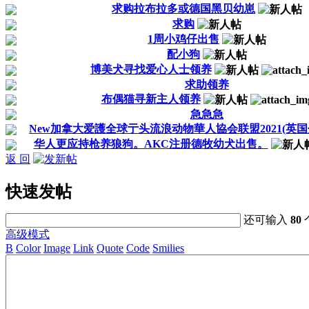
求购拉布拉多或德国黑贝幼崽
求购
1周小鸡仔出售
配小狗
博美犬寻找爱心人士领养
求助领养
布偶猫寻新主人领养
急急急
New加拿大爱護全球亍头流浪动物華人協会联盟2021(英国分
华人更应持枪养狼狗。AKC注册德牧幼犬出售。
返 回
快速发帖
还可输入
80
高级模式
B
Color
Image
Link
Quote
Code
Smilies