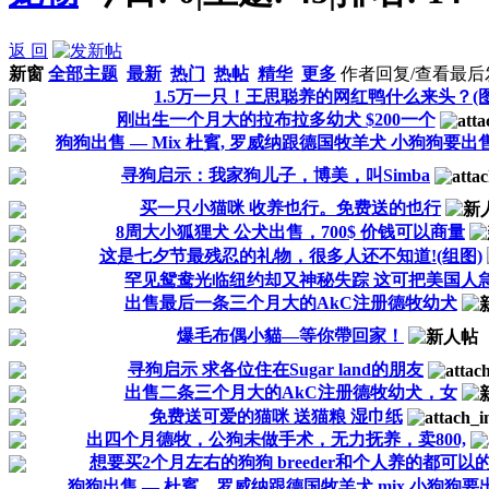
返 回
新窗
全部主题
最新
热门
热帖
精华
更多
作者
回复/查看
最后
1.5万一只！王思聪养的网红鸭什么来头？(图
刚出生一个月大的拉布拉多幼犬 $200一个
狗狗出售 — Mix 杜賓, 罗威纳跟德国牧羊犬 小狗狗要出
寻狗启示：我家狗儿子，博美，叫Simba
买一只小猫咪 收养也行。免费送的也行
8周大小狐狸犬 公犬出售，700$ 价钱可以商量
这是七夕节最残忍的礼物，很多人还不知道!(组图)
罕见鸳鸯光临纽约却又神秘失踪 这可把美国人
出售最后一条三个月大的AkC注册德牧幼犬
爆毛布偶小貓—等你帶回家！
寻狗启示 求各位住在Sugar land的朋友
出售二条三个月大的AkC注册德牧幼犬，女
免费送可爱的猫咪 送猫粮 湿巾纸
出四个月德牧，公狗未做手术，无力抚养，卖800,
想要买2个月左右的狗狗 breeder和个人养的都可以
狗狗出售 — 杜賓，罗威纳跟德国牧羊犬 mix 小狗狗要