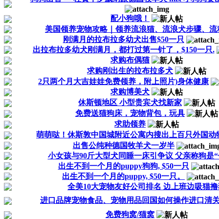
配小狗哦！
美国领养宠物攻略｜领养流浪猫、流浪犬步骤、流
刚满月的拉布拉多幼犬出售$50一只
出拉布拉多幼犬刚满月，都打过第一针了，$150一只.
求购布偶猫
求购刚出生的拉布拉多犬
2只两个月大吉娃娃免费领养，附上照片)身体健康
求购博美犬
休斯顿地区 小型贵宾犬找新家
免费送猫狗床，宠物背包，玩具
求助领养
萌萌哒！休斯敦中国城附近公寓内搜出上百只外国动
出售公纯种德国牧羊犬一岁半
小女孩与90斤大型犬同睡一床引争议 父亲称狗是“保镖
出生不到一个月的puppy狗狗, $50一只
出生不到一个月的puppy, $50一只。
全美10大宠物友好公司排名 边上班边吸猫撸
进口品牌宠物食品、宠物用品回国如何操作进口清
免费狗窝/猫窝