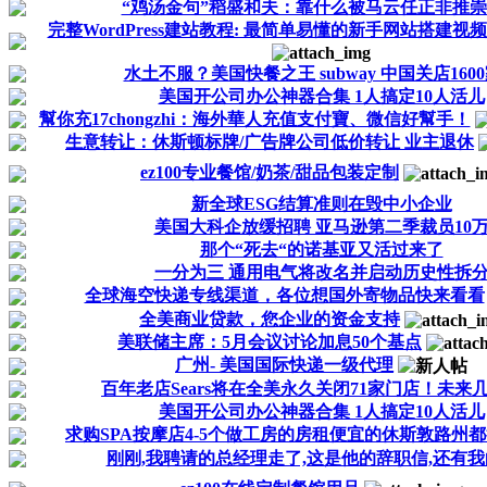
“鸡汤金句”稻盛和夫：靠什么被马云任正非推
完整WordPress建站教程: 最简单易懂的新手网站搭建视
水土不服？美国快餐之王 subway 中国关店160
美国开公司办公神器合集 1人搞定10人活儿
幫你充17chongzhi：海外華人充值支付寶、微信好幫手！
生意转让：休斯顿标牌/广告牌公司低价转让 业主退休
ez100专业餐馆/奶茶/甜品包装定制
新全球ESG结算准则在毁中小企业
美国大科企放缓招聘 亚马逊第二季裁员10
那个“死去“的诺基亚又活过来了
一分为三 通用电气将改名并启动历史性拆
全球海空快递专线渠道，各位想国外寄物品快来看看
全美商业贷款，您企业的资金支持
美联储主席：5月会议讨论加息50个基点
广州- 美国国际快递一级代理
百年老店Sears将在全美永久关闭71家门店！未来
美国开公司办公神器合集 1人搞定10人活儿
求购SPA按摩店4-5个做工房的房租便宜的休斯敦路州
刚刚,我聘请的总经理走了,这是他的辞职信,还有