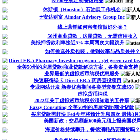
ez100在线定制餐馆用品
休斯顿（Houston）石油展工作机会
☂️安达财富 Aimdar Advisory Group Inc
线上营销如何帮餐馆做好外卖？
50州商业贷款，房屋贷款，无需信用收入
美抵押贷款利率接近5% 本周两次大幅跳升
如何挑选外卖包装，做到效率与品质兼并？
Direct EB-5 Pharmacy Investor program ，get green card fa
全美50州的房屋贷款/商业贷款解决方案，各类资金支持
业界最低的虚拟货币纳税优惠服务
快速获得绿卡 Direct EB-5 药房直投项目
专业网站开发 新春优惠期间各类型套餐立减$50
虚拟货币纳税
2022年关于虚拟货币纳税必须知道的五件事
Eazzy Consulting 全美50州的房屋贷款/商业贷款
买房贷款需赶快 Fed今年将预计升息四次 最快3
美国新政：交易额超600美元须上报美国税
海运价格持续攀升，餐馆消耗品要囤货吗？