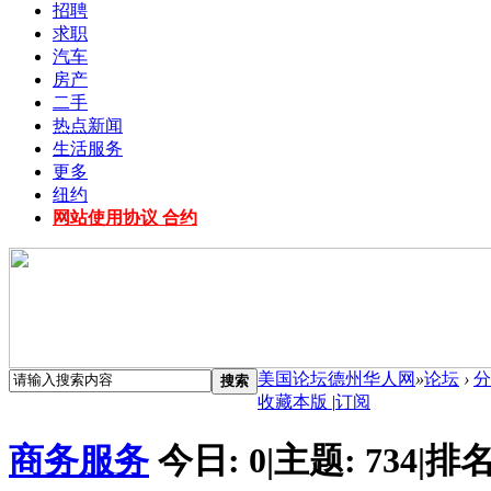
招聘
求职
汽车
房产
二手
热点新闻
生活服务
更多
纽约
网站使用协议 合约
美国论坛德州华人网
»
论坛
›
分
搜索
收藏本版
|
订阅
商务服务
今日:
0
|
主题:
734
|
排名