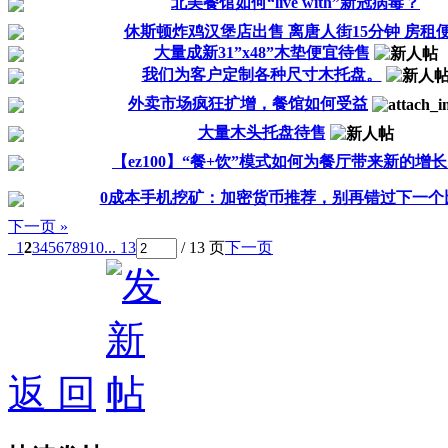
北美餐馆如何“live with”新冠病毒？
休斯顿炸鸡汉堡店出售 离唐人街15分钟 房租
大量成新31”x48”木垫便宜待售
我们为客户定制各种尺寸木托盘。
外卖市场疯狂扩增，餐馆如何受益
大量木头托盘待售
【ez100】“餐+饮”模式如何为餐厅带来新的增
0成本手机挖矿：加密货币推荐，别再错过下一个
下一页 »
1
2
3
4
5
6
7
8
9
10
... 13
/ 13 页
下一页
返 回