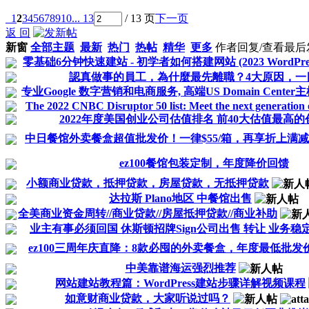
1
2
3
4
5
6
7
8
9
10
... 13
/ 13 页
下一页
返 回
新窗
全部主题
最新
热门
热帖
精华
更多
作者
回复/查看
最后
零基础6分钟快速建站 - 初学者如何搭建网站 (2023 WordPress
認真做事的員工，為什麼最先離職？4大原因，一
专业Google 数字营销和电商服务, 高端US Domain Cente
The 2022 CNBC Disruptor 50 list: Meet the next generation o
2022年度美国创业公司估值排名 前40大估值最高
中日餐馆外卖餐盒超值批发价！一律$55/箱，再享折上满减..
ez100餐馆包装定制，年度降价回馈
小额商业贷款，抵押贷款，房屋贷款，无抵押贷款
达拉斯 Plano地区 中餐馆出售
全美商业资金周转//商业贷款//房屋抵押贷款//商业补助
业主有事必须回国 休斯顿招牌Sign公司出售 转让 业务稳
ez100三周年庆直降：8款必囤的外卖餐盒，年度最低批发
中美靠谱海运强烈推荐
网站建站教程篇：WordPress建站步骤详解视频课程
如意财商业贷款，大家听说过吗？