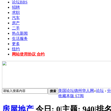
论坛
BBS
招聘
求职
汽车
房产
二手
热点新闻
生活服务
更多
纽约
网站使用协议 合约
美国论坛德州华人网
»
论坛
›
分
搜索
收藏本版
|
订阅
房屋地产
今日:
0
|
主题:
940
|
排名