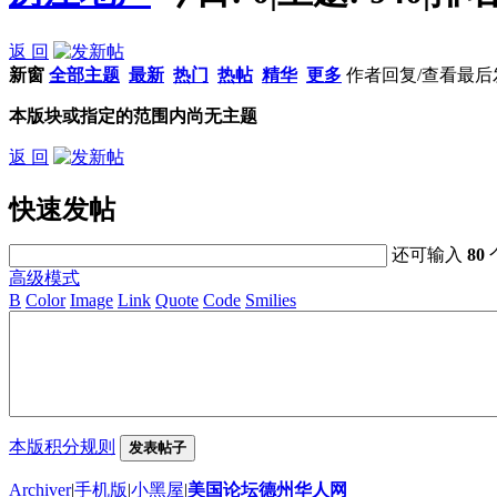
返 回
新窗
全部主题
最新
热门
热帖
精华
更多
作者
回复/查看
最后
本版块或指定的范围内尚无主题
返 回
快速发帖
还可输入
80
高级模式
B
Color
Image
Link
Quote
Code
Smilies
本版积分规则
发表帖子
Archiver
|
手机版
|
小黑屋
|
美国论坛德州华人网