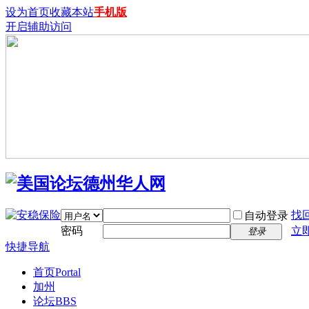
设为首页
收藏本站
手机版
开启辅助访问
找
自动登录
密码
立
登录
快捷导航
首页
Portal
加州
论坛
BBS