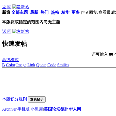
返 回
新窗
全部主题
最新
热门
热帖
精华
更多
作者
回复/查看
最后
本版块或指定的范围内尚无主题
返 回
快速发帖
还可输入
80
高级模式
B
Color
Image
Link
Quote
Code
Smilies
本版积分规则
发表帖子
Archiver
|
手机版
|
小黑屋
|
美国论坛德州华人网