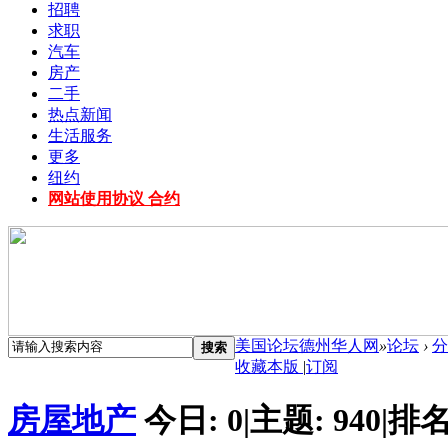
招聘
求职
汽车
房产
二手
热点新闻
生活服务
更多
纽约
网站使用协议 合约
美国论坛德州华人网
»
论坛
›
分
搜索
收藏本版
|
订阅
房屋地产
今日:
0
|
主题:
940
|
排名