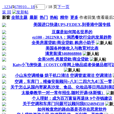
1
2
3
4
5
6
7
8
9
10
... 18
/ 18 页
下一页
返 回
新窗
全部主题
最新
热门
热帖
精华
更多
作者
回复/查看
最后
美国进口快递UPS,FEDEX,到香港中国专线
豆腐是如何闻名世界的
ez100 - 2022NRA：洞悉餐饮行业的发展趋势
全美房屋贷款/商业贷款-购房小助手
美国各种族收入与教育对比表
满意装潢3468668866
全美50州-房屋贷款/商业贷款
Katy小飞侠快递（COSTCO等网上物品或者保健品都可以
小山东空调维修 烘干机口清洁 空调管道清洁 空调清洁
空调，车库门，维修安装顾问=八3⃣️二四六九4⃣️五一零
关于怎么从国内寄家具沙发、食品、化妆品等日用品到美
太极拳教学一对一常年招生,随时开课(休斯顿）
个人理财：成为百万富翁再退休 9个存钱建议
关于空调和车库门问题可以顾问我8324694510
如何检查您的路由器是否存在恶意软件