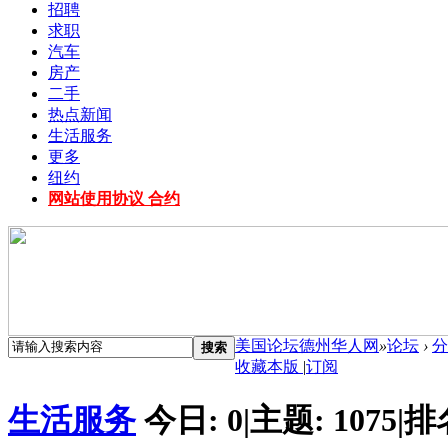
招聘
求职
汽车
房产
二手
热点新闻
生活服务
更多
纽约
网站使用协议 合约
美国论坛德州华人网
»
论坛
›
分
搜索
收藏本版
|
订阅
生活服务
今日:
0
|
主题:
1075
|
排