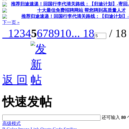
推荐归途速递！回国行李代清关路线：【归途计划】-寄回...
十大最佳免费招聘网站 帮您聘到高质量人才
推荐归途速递！回国行李代清关路线：【归途计划】-寄回
下一页 »
1
2
3
4
5
6
7
8
9
10
... 18
/ 1
返 回
快速发帖
还可输入
80
高级模式