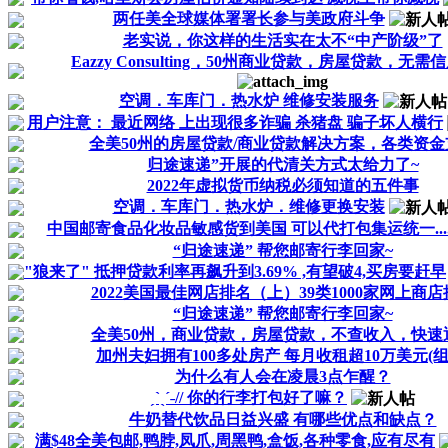
两任美全球媒体署署长参与美政府斗争
老实说，你这样的生活实在太不“中产阶级”了
Eazzy Consulting，50州商业贷款，房屋贷款，无需
空调．车库门．热水炉 维修安装服务
用户注意： 最近网络 上出现很多诈骗 杀猪盘 骗子坏人横行
全美50州的房屋贷款/商业贷款解决方案，各类资金
归途速递”开展的代清关方式太给力了~
2022年虚拟货币纳税必须知道的五件事
空调．车库门．热水炉．维修更换安装
中国邮寄食品化妆品敏感货到美国 可以代打包集运统一...
“归途速递” 帮您邮寄行李回家~
"狼来了" 抵押贷款利率再飙升到3.69% ,有望破4,买房要赶早
2022美国最佳网店排名（上）39类1000家网上商
“归途速递” 帮您邮寄行李回家~
全美50州，商业贷款，房屋贷款，不查收入，快速
加州夫妇拥有100多处房产 每月收租超10万美元(组
为什么有人会在凌晨3点乍醒？
ˏˋ︎︎ˎˊ˗// 你的行李打包好了嘛？
牛奶替代饮品日益兴盛 有哪些优点和缺点？
满$48全美包邮,鸭脖,凤爪,周黑鸭,盒饭,各种零食,应有尽有