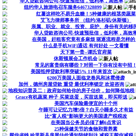
华人贷款咨询公司-快速预批信，低利率，高效率
纽约华人旅游电召车服务6467328899
红薯这样吃不易升血糖！5种健康的根茎类蔬菜
艾飞力律师事务所 （纽约/洛杉矶/休斯顿）
亲属、职业、就业、投资、庇护、身份有关的移民.
华人贷款咨询公司-快速预批信，低利率，高效
在美国，赶租客究竟有多麻烦 驱逐流程是怎样的
什么是手机WiFi通话 有何好处 一文看懂
天下第一贵--谭氏官府菜
休斯顿展会工作机会
常见的富贵病有哪些？对照一下你有没有中招
美国抵押贷款利率突破5% 11年来首次
6200万美国人面临龙卷风和冰雹侵袭
加州，德州房屋贷款 重贷 最优利率锁定 欢迎咨询
地税知识普及二：政府如何给你的房子估价，如何降低地税
Grace有机蔬菜 种子 买菜送蛋，买苗送菜，即买即送
美国汽车保险最便宜的十个州
午睡可让记忆力增5倍？白天小睡多久才有益
比“富人税”影响更大的美国遗产税税改
在美国当公务员必须了解6点常识
25种保健关节的食物和营养素
帮你省钱,哈里斯县房屋估价通知陆续到达 减税王帮你减税