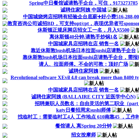
Spring中日餐馆诚请熟手企台，可住，9173273785
诚聘住家阿姨 中国城
中国城烧烤店招聘有经验企台底薪➕好小费516-288-00
教育咨询公司诚招BD，可支持opt/cpt，表现优异者可sponsor
休斯顿正规床脚店招女工一名，月入$5500
离休斯顿40分钟.请熟手炒锅1名
中国城家具店招聘在店 销售一名
靠近休斯敦bush机场日本拉面sushi店请熟手企台
靠休斯敦bush机场日本拉面sushi店请熟手企台，需报
请人、拉面师傅。不会的可教：顶好广场
诚聘住家阿姨
Revolutional software XEvil 4.0 can break more than 8400
中国城家具店招聘在店 销售一名
诚聘住家阿姨 (BALLAIRE CITY 近医学中心N)
招聘兼职人员数名：自由灵活的第二职业（part t
katy日餐招周末sushi师傅
找临时工：需要临时工4人 工作地点 610南靠45 ，工作时间
餐馆请人 离Spring 20分钟
招女按摩师