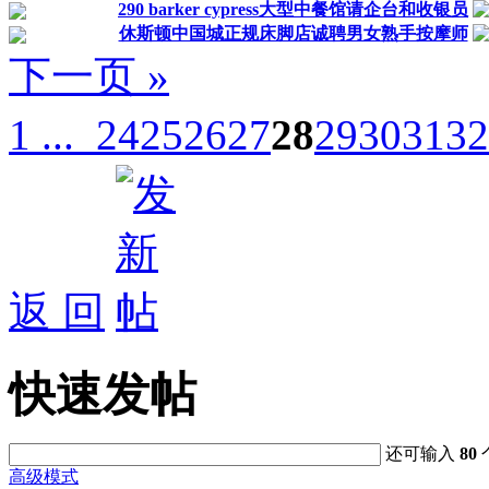
290 barker cypress大型中餐馆请企台和收银员
休斯顿中国城正规床脚店诚聘男女熟手按摩师
下一页 »
1 ...
24
25
26
27
28
29
30
31
32
返 回
快速发帖
还可输入
80
高级模式