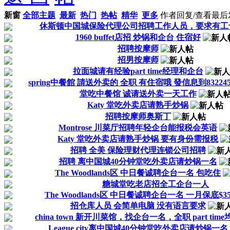
新窗
全部主题
最新
热门
热帖
精华
更多
作者
回复/查看
最后
休斯顿中国城保险代理公司招聘工作人员，要求有工
1960 buffet店招 炒锅和企台 住宿好
招聘按摩师
招男按摩师
拉面城请有经验part time经理和企台
spring中餐館 請送外卖的 全职 有住宿哦 發信息到832245
堂吃中餐馆 诚请送外卖一天工作
Katy 堂吃外卖店请熟手炒锅
招聘按摩师奥斯丁
Montrose 川菜厅招聘年轻企台能报税会英语
Katy 堂吃外卖店请熟手炒锅 要有身份需报税
招聘 全美 保险理财代理连锁公司招聘
招聘 离中国城40分钟堂吃外卖店请炒锅一名
The Woodlands区 中日餐诚聘企台一名 包吃住
糖城堂吃老店招全工企台一人
The Woodlands区 中日餐诚聘企台一名 一月保底$3
招仓库人员 会简单电脑 没有语言要求
china town 新开川菜馆，找企台一名，全职 part time
League city离中国城40分钟堂吃外卖店请炒锅一名