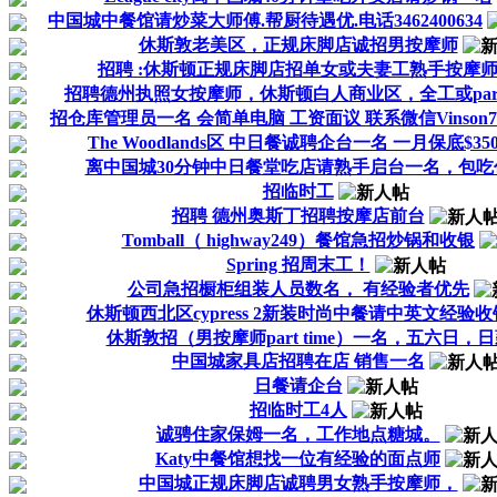
中国城中餐馆请炒菜大师傅.帮厨待遇优.电话3462400634
休斯敦老美区，正规床脚店诚招男按摩师
招聘 :休斯顿正规床脚店招单女或夫妻工熟手按摩
招聘德州执照女按摩师，休斯顿白人商业区，全工或part
招仓库管理员一名 会简单电脑 工资面议 联系微信Vinson7139
The Woodlands区 中日餐诚聘企台一名 一月保底$350
离中国城30分钟中日餐堂吃店请熟手启台一名，包吃
招临时工
招聘 德州奥斯丁招聘按摩店前台
Tomball（ highway249）餐馆急招炒锅和收银
Spring 招周末工！
公司急招橱柜组装人员数名， 有经验者优先
休斯顿西北区cypress 2新装时尚中餐请中英文经验收
休斯敦招（男按摩师part time）一名，五六日，
中国城家具店招聘在店 销售一名
日餐请企台
招临时工4人
诚骋住家保姆一名，工作地点糖城。
Katy中餐馆想找一位有经验的面点师
中国城正规床脚店诚聘男女熟手按摩师，