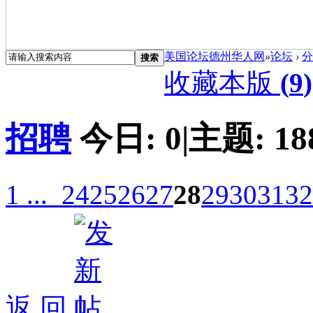
美国论坛德州华人网
»
论坛
›
分
搜索
收藏本版
(
9
)
招聘
今日:
0
|
主题:
18
1 ...
24
25
26
27
28
29
30
31
32
返 回