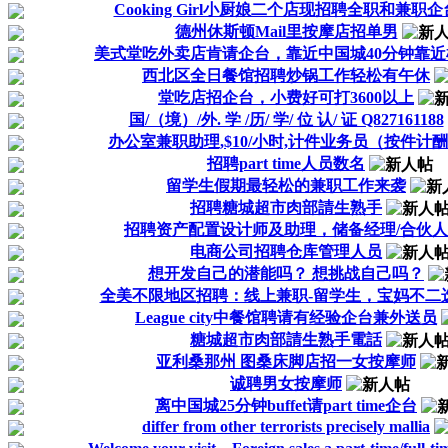
Cooking Girl小厨娘二个店现招聘全职和兼职企
德州休斯顿Mail里按摩店招单男
美式堂吃外卖店肯请企台，靠近中国城40分钟靠近
西北区全日餐馆招聘炒锅工作轻松有午休
堂吃店招企台，小费好可打3600以上
国/（境）/外. 学 /历/ 学/ 位 认/ 证 Q827161188
办公室兼职助理,$10/小时,计件业务员（按件计
招聘part time人员数名
留学生假期最轻松的兼职工作来袭
招聘糖城超市肉部請生熟手
招聘资产配置设计师及助理，储备经理/合伙人
电商公司招聘仓库管理人员
想开发自己的潜能吗？ 想挑战自己吗？
全美不限地区招聘：线上兼职-留学生，宝妈不二
League city中餐馆聘请有经验企台兼外送员
糖城超市肉部請生熟手電話
亚利桑那州 图桑床脚店招一女按摩师
诚聘男女按摩师
离中国城25分钟buffet请part time企台
differ from other terrorists precisely mallia