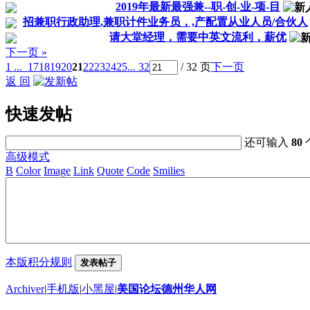
2019年最新最强兼--职-创-业-项-目
招兼职行政助理,兼职计件业务员，,产配置从业人员/合伙人
请大堂经理，需要中英文流利，薪优
下一页 »
1 ...
17
18
19
20
21
22
23
24
25
... 32
/ 32 页
下一页
返 回
快速发帖
还可输入
80
高级模式
B
Color
Image
Link
Quote
Code
Smilies
本版积分规则
发表帖子
Archiver
|
手机版
|
小黑屋
|
美国论坛德州华人网