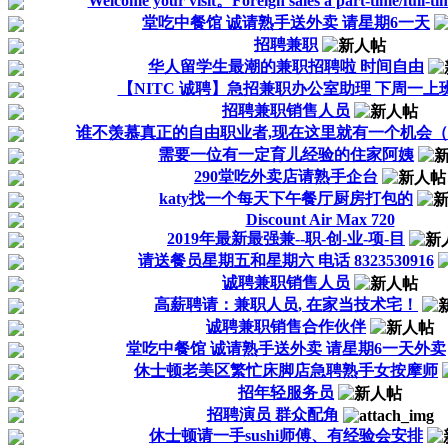
Welcome your visit。Foreign sales a part-time/full-ti
堂吃中餐馆 诚请熟手送外卖 请星期6一天
招聘兼职
华人留学生最潮的兼职招聘啦 时间自由
【NITC 诚聘】急招兼职办公室助理 下周一上
招聘兼职销售人员
谁不羡慕真正的自由职业者,现在这里就有一个机会
需要一位有一定育儿经验的住家阿姨
290堂吃外卖店请熟手企台
katy找一个每天下午餐厅厨房打包的
Discount Air Max 720
2019年最新最强兼--职-创-业-项-目
请送餐员星期五和星期六 电话 8323530916
诚聘兼职销售人员
高薪聘请：兼职人员, 在家当技术宅！
诚聘兼职销售合作伙伴
堂吃中餐馆 诚请熟手送外卖 请星期6一天外卖
休士顿老美区繁忙床脚店急聘熟手女按摩师
招年轻服务员
招聘演员 群众配角
休士顿请一手sushi师傅、有经验会安排