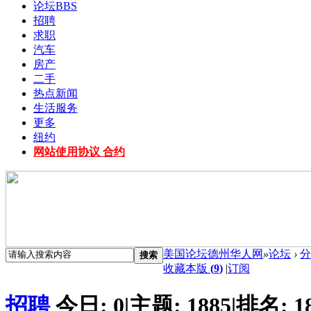
论坛
BBS
招聘
求职
汽车
房产
二手
热点新闻
生活服务
更多
纽约
网站使用协议 合约
美国论坛德州华人网
»
论坛
›
分
搜索
收藏本版
(
9
)
|
订阅
招聘
今日:
0
|
主题:
1885
|
排名:
1