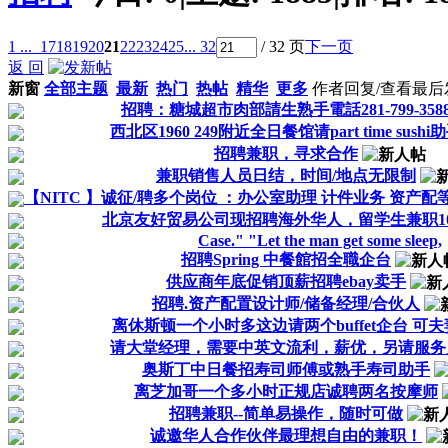
1 ...
17
18
19
20
21
22
23
24
25
... 32
/ 32 页
下一页
返 回
新窗
全部主题
最新
热门
热帖
精华
更多
作者
回复/查看
最后
招聘：糖城超市肉部請生熟手電話281-799-358
西北区1960 249附近全日餐馆请part time sushi
招聘兼职，寻求合作
兼职销售人员日结，时间/地点无限制
【NITC 】诚征/聘多个岗位 ：办公室助理 计件业务 资产配
北京友好贸易公司现招聘海外华人，留学生兼职1
Case." "Let the man get some sleep,
招聘Spring 中餐館招全職企台
供应商年底促销顶薪招聘ebay卖手
招聘.资产配置设计师/储备经理/合伙人
离休斯顿一个小时多这边请两个buffet企台 可夫
请大堂经理，需要中英文流利，薪优，另请服务
奥斯丁中日餐招寿司师傅或熟手寿司助手
离芝加哥一个多小时正规店诚聘两名按摩师
招聘兼职--简单易操作，随时可做
诚邀华人合作伙伴最理想自由的兼职！