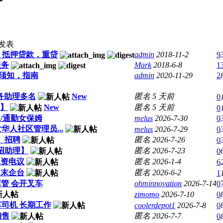
发表
，抵押贷款，重贷
admin
2018-11-2
9
服务
Mark
2018-6-8
1
须知，指南
admin
2020-11-29
2
务助理多名
New
匿名
5 天前
0
】
New
匿名
5 天前
0
/通勤女保姆
melus
2026-7-30
0
人社区管理员...
melus
2026-7-29
0
）招聘
匿名
2026-7-26
0
司招助理】
匿名
2026-7-23
0
工资电议
匿名
2026-1-4
6
周末企台
匿名
2026-6-2
1
库库管 会开叉车
ohminnovation
2026-7-14
0
zimomo
2026-7-10
0
车司机 长期工作
coolerdepot1
2026-7-8
0
销售
匿名
2026-7-7
0