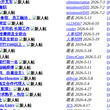
 会开叉车
ohminnovation
2026-7-3
0
兼职
missinggirl505
2026-7-2
0
missinggirl505
2026-7-2
0
供食宿、员工融洽，
匿名
2026-5-13
1
附近
x1234567
2026-6-10
0
叉车司机 长期工作
cooler
2026-6-10
0
女按摩师及女前台
人事招聘
2026-5-19
0
摩师及女前台
人事招聘
2026-5-19
0
打3500以上，
匿名
2019-4-28
3
匿名
2026-5-18
0
DirectCaps
2026-5-15
0
菜打荷一名
匿名
2026-5-11
0
油锅师傅
匿名
2026-5-11
0
妈、自雇业主）
匿名
2026-5-11
0
las\Houston
dillycat
2026-5-8
0
,独立合作代理人
匿名
2026-5-4
0
（配菜）
匿名
2026-4-27
0
,要求熟手，包住
匿名
2026-4-23
0
士
匿名
2026-4-20
1
 Entry
JCS
2026-4-17
1