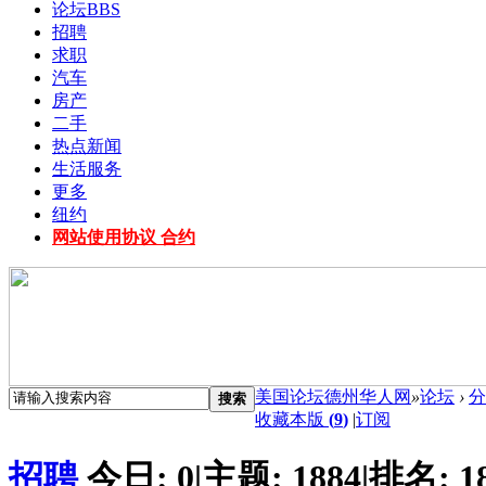
论坛
BBS
招聘
求职
汽车
房产
二手
热点新闻
生活服务
更多
纽约
网站使用协议 合约
美国论坛德州华人网
»
论坛
›
分
搜索
收藏本版
(
9
)
|
订阅
招聘
今日:
0
|
主题:
1884
|
排名:
1