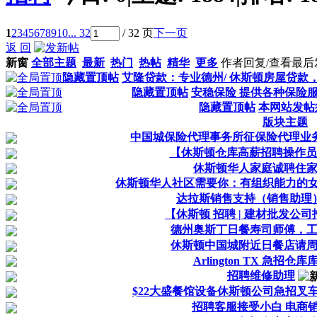
1
2
3
4
5
6
7
8
9
10
... 32
/ 32 页
下一页
返 回
新窗
全部主题
最新
热门
热帖
精华
更多
作者
回复/查看
最后
隐藏置顶帖
艾隆贷款：专业德州/ 休斯顿房屋贷款
隐藏置顶帖
安稳保险 提供各种保险
隐藏置顶帖
本网站发帖
版块主题
中国城保险代理事务所征保险代理业
【休斯顿仓库高薪招聘操作员
休斯顿华人家庭诚聘住家
休斯顿华人社区需要你：有组织能力的女华
达拉斯销售支持（销售助理
【休斯顿 招聘 | 建材批发公
德州奥斯丁日餐寿司师傅，
休斯顿中国城附近日餐店请
Arlington TX 急招仓
招聘维修助理
$22大盛餐馆设备休斯顿公司急招叉
招聘客服接受小白 电商