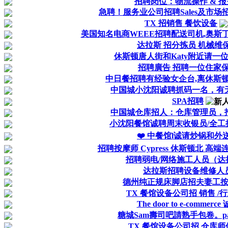
招聘岗位：物流操作 & 报关 D
急聘！服务业公司招聘Sales及市场
TX 招销售 餐饮设备
美国知名电商WEEE招聘配送司机,奥斯
达拉斯 招分拣员 机械维
休斯顿唐人街和Katy附近请一位s
招聘廣告 招聘一位住家
中日餐招聘有经验女企台,离休斯
中国城小沈阳诚聘抓码一名，有
SPA招聘
中国城仓库招人：仓库管理员，
小沈阳餐馆诚聘周末收银员/全工
❤️ 中餐馆l诚请炒锅和外
招聘按摩师 Cypress 休斯顿北 高
招聘弱电/网络施工人员（达
达拉斯招聘设备维修人
德州纯正规床脚店招夫妻工
TX 餐馆设备公司招 销售 /
The door to e-commerce
糖城Sam壽司吧請熟手包卷。part 
TX 餐馆设备公司招 仓库师