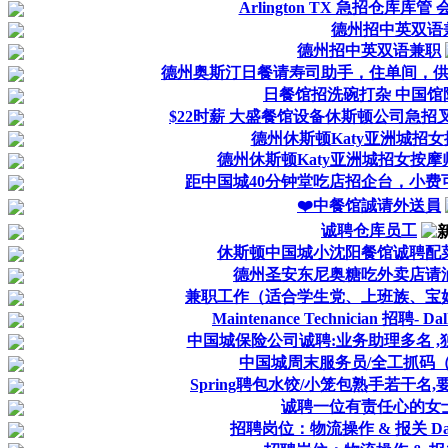
Arlington TX 急招仓库库管
德州招中英双语
德州招中英双语兼职
德州奥斯汀日餐请寿司助手，住单间，
日餐馆招洗碗打杂 中国馆
$22时薪 大盛餐馆设备休斯顿公司急招
德州休斯顿Katy亚洲城招
德州休斯顿Katy亚洲城招女按
距中国城40分钟堂吃店招企台，小费可
❤️中餐馆誠请外送員
诚聘仓库员工
休斯顿中国城小沈阳餐馆诚聘配
德州圣安东尼奥糖吃外卖店请
兼职工作（适合学生党、上班族、宝
Maintenance Technician 招聘- Dal
中国城保险公司诚聘:业务助理多名 
中国城周末服务员/全工抓码
Spring聘包水饺/小笼包熟手若干名
诚聘一位有责任心的女
招聘岗位：物流操作 & 报关 Data