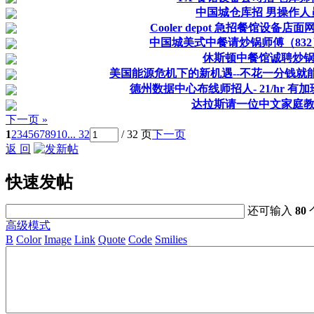
中国城仓库招 男操作人
Cooler depot 急招餐馆设备店
中国城美式中餐请炒锅师傅（832） 5
休斯顿中餐馆诚聘炒
美国能源危机下的新机遇--不花一分钱就
德州数据中心布线师招人- 21/hr 
达拉斯请一位中文家庭
下一页 »
1
2
3
4
5
6
7
8
9
10
... 32
/ 32 页
下一页
返 回
快速发帖
还可输入
80
高级模式
B
Color
Image
Link
Quote
Code
Smilies