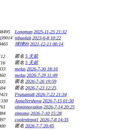
38495
Longman
2025-11-25 21:32
3
39014
nihaolait
2023-6-8 10:22
8465
球球99
2021-12-11 00:14
匿名
5 天前
112
匿名
5 天前
116
333
melus
2026-7-30 18:16
360
melus
2026-7-29 11:49
匿名
2026-7-26 19:59
335
匿名
2026-7-23 12:25
694
2421
Franamidt
2026-7-22 21:34
1330
AnnaYershova
2026-7-15 01:30
761
ohminnovation
2026-7-14 20:25
884
zimomo
2026-7-10 15:28
897
coolerdepot1
2026-7-8 14:35
匿名
2026-7-7 20:45
800