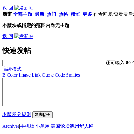
返 回
新窗
全部主题
最新
热门
热帖
精华
更多
作者
回复/查看
最后
本版块或指定的范围内尚无主题
返 回
快速发帖
还可输入
80
高级模式
B
Color
Image
Link
Quote
Code
Smilies
本版积分规则
发表帖子
Archiver
|
手机版
|
小黑屋
|
美国论坛德州华人网