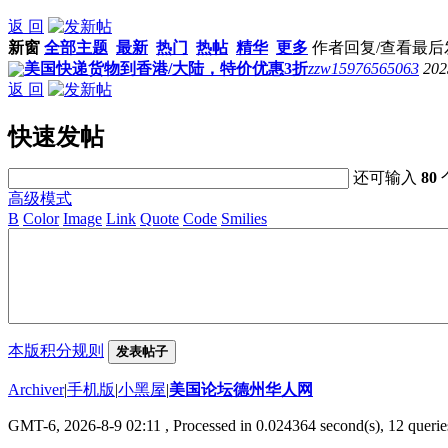
返 回
新窗
全部主题
最新
热门
热帖
精华
更多
作者
回复/查看
最后
美国快递货物到香港/大陆，特价优惠3折
zzw15976565063
202
返 回
快速发帖
还可输入
80
高级模式
B
Color
Image
Link
Quote
Code
Smilies
本版积分规则
发表帖子
Archiver
|
手机版
|
小黑屋
|
美国论坛德州华人网
GMT-6, 2026-8-9 02:11
, Processed in 0.024364 second(s), 12 querie