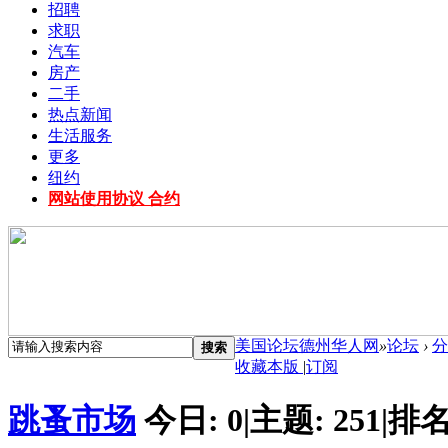
招聘
求职
汽车
房产
二手
热点新闻
生活服务
更多
纽约
网站使用协议 合约
美国论坛德州华人网
»
论坛
›
分
搜索
收藏本版
|
订阅
跳蚤市场
今日:
0
|
主题:
251
|
排名