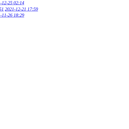
-12-25 02:14
51
2021-12-21 17:59
-11-26 18:29