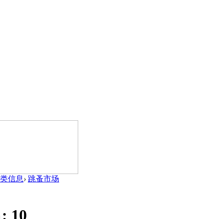
类信息
›
跳蚤市场
:
10