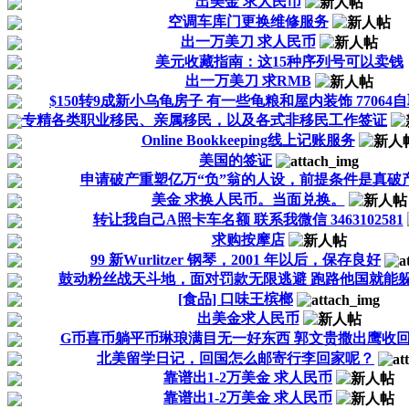
出美金 求人民币
空调车库门更换维修服务
出一万美刀 求人民币
美元收藏指南：这15种序列号可以卖钱
出一万美刀 求RMB
$150转9成新小乌龟房子 有一些龟粮和屋内装饰 77064
专精各类职业移民、亲属移民，以及各式非移民工作签证
Online Bookkeeping线上记账服务
美国的签证
申请破产重塑亿万“负”翁的人设，前提条件是真破
美金 求换人民币。当面兑换。
转让我自己A照卡车名额 联系我微信 3463102581
求购按摩店
99 新Wurlitzer 钢琴，2001 年以后，保存良好
鼓动粉丝战天斗地，面对罚款无限逃避 跑路他国就能躲责
[食品] 口味王槟榔
出美金求人民币
G币喜币躺平币琳琅满目无一好东西 郭文贵撒出鹰收回肉
北美留学日记，回国怎么邮寄行李回家呢？
靠谱出1-2万美金 求人民币
靠谱出1-2万美金 求人民币