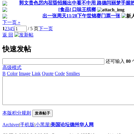
郭文贵色厉内荏昏招频出中看不中用 路德闫丽梦手握把柄
[食品] 口味王槟榔
出一张周天11/28下午世锦赛门票一张
下一页 »
1
2
3
4
5
/ 5 页
下一页
返 回
快速发帖
还可输入
80
高级模式
B
Color
Image
Link
Quote
Code
Smilies
本版积分规则
发表帖子
Archiver
|
手机版
|
小黑屋
|
美国论坛德州华人网