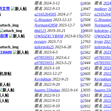
匿名
2024-3-12
匿名
2024
0
2836
材料文凭
匿名
2022-9-13
1
3047
maikeer
2
a2165264505
2024-2-7
0
2522
a2165264
G-Houston
2023-12-13
0
2504
G-Housto
Norman42858
2023-12-7
0
2669
Norman4
ttkd123
2019-10-21
10
6610
kokoleno
自演
QWASZXCVBNM
2023-8-15
0
2552
QWASZX
pceazzy
2023-7-5
1
2763
leyan
2023
tailorpolo25
2023-6-28
0
2557
tailorpolo
6688
匿名
2023-6-5
匿名
2023
0
2362
a978559551
2023-6-1
0
2622
a9785595
a978559551
2023-5-21
0
2444
a9785595
匿名
2023-1-10
匿名
2023
0
2451
匿名
2022-12-27
匿名
2022
0
2605
Kevinkhan
2022-9-21
0
2786
Kevinkha
匿名
2022-9-20
匿名
2022
0
2767
huaren.55haitao
2022-9-14
1
3035
huaren.55
匿名
2022-9-13
0
2611
匿名
2022
匿名
2022-9-13
匿名
2022
0
2564
匿名
2022-9-10
匿名
2022
0
2832