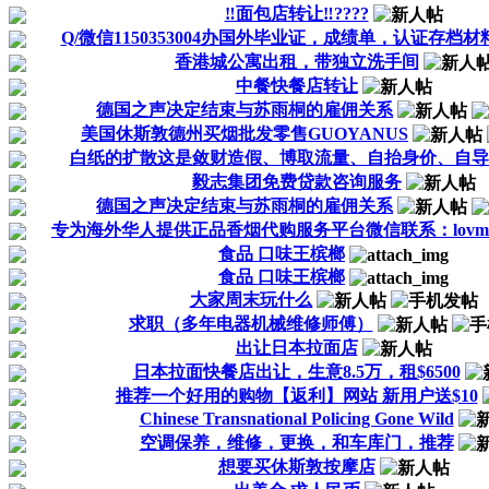
‼️面包店转让‼️????
Q/微信1150353004办国外毕业证，成绩单，认证存档
香港城公寓出租，带独立洗手间
中餐快餐店转让
德国之声决定结束与苏雨桐的雇佣关系
美国休斯敦德州买烟批发零售GUOYANUS
白纸的扩散这是敛财造假、博取流量、自抬身价、自导
毅志集团免费贷款咨询服务
德国之声决定结束与苏雨桐的雇佣关系
专为海外华人提供正品香烟代购服务平台微信联系：lovm33
食品 口味王槟榔
食品 口味王槟榔
大家周末玩什么
求职（多年电器机械维修师傅）
出让日本拉面店
日本拉面快餐店出让，生意8.5万，租$6500
推荐一个好用的购物【返利】网站 新用户送$10
Chinese Transnational Policing Gone Wild
空调保养，维修，更换，和车库门，推荐
想要买休斯敦按摩店