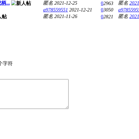
...
匿名
2021-12-25
匿名
2021
0
2963
a978559551
2021-12-21
0
3050
a9785595
匿名
2021-11-26
匿名
2021
0
2821
个字符