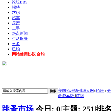
论坛
BBS
招聘
求职
汽车
房产
二手
热点新闻
生活服务
更多
纽约
网站使用协议 合约
美国论坛德州华人网
»
论坛
›
分
搜索
收藏本版
|
订阅
跳蚤市场
今日:
0
|
主题:
251
|
排名