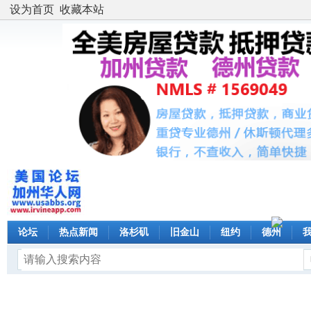
设为首页
收藏本站
论坛
热点新闻
洛杉矶
旧金山
纽约
德州