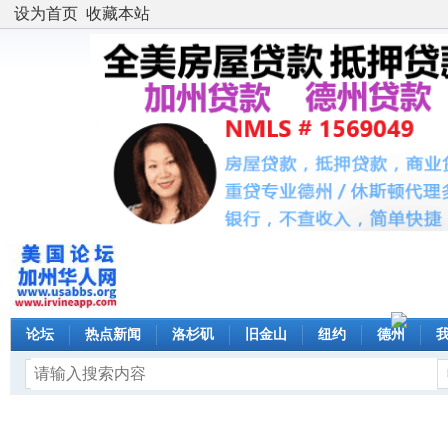
设为首页
收藏本站
论坛
热点新闻
洛杉矶
旧金山
纽约
德州