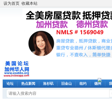
设为首页
收藏本站
论坛
热点新闻
洛杉矶
旧金山
纽约
德州