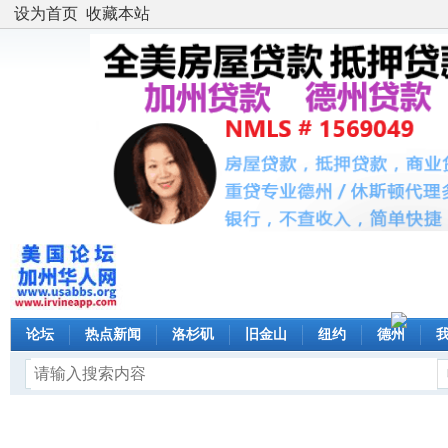
设为首页
收藏本站
论坛
热点新闻
洛杉矶
旧金山
纽约
德州