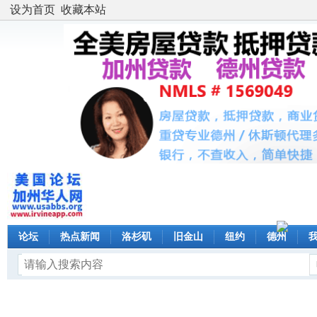
设为首页
收藏本站
论坛
热点新闻
洛杉矶
旧金山
纽约
德州