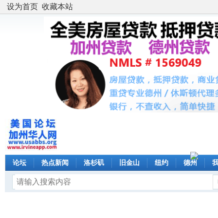
设为首页
收藏本站
论坛
热点新闻
洛杉矶
旧金山
纽约
德州