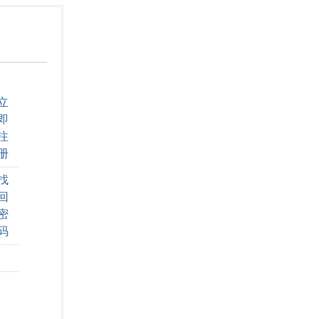
立
即
注
册
找
回
密
码