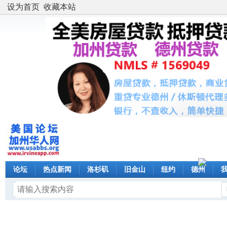
设为首页
收藏本站
论坛
热点新闻
洛杉矶
旧金山
纽约
德州