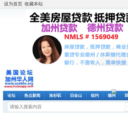
设为首页
收藏本站
论坛
热点新闻
洛杉矶
旧金山
纽约
德州