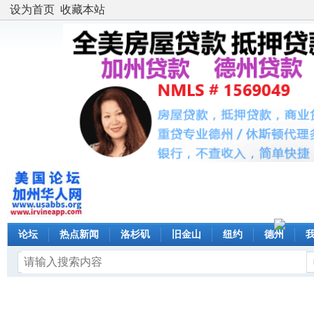
设为首页
收藏本站
论坛
热点新闻
洛杉矶
旧金山
纽约
德州